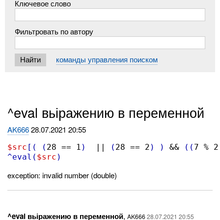
Ключевое слово
Фильтровать по автору
команды управления поиском
^eval вьіражению в переменной
AK666
28.07.2021 20:55
$src
[(
(
28 == 1
)
  || 
(
28 == 2
)
)
 && 
((
7 % 2
^eval
(
$src
)
exception: invalid number (double)
^eval вьіражению в переменной
,
AK666
28.07.2021 20:55