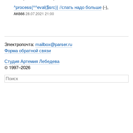
^process{^^eval($src)} //спать надо больше
(-),
AK666
28.07.2021 21:00
Электропочта:
mailbox@parser.ru
Форма обратной связи
Студия Артемия Лебедева
© 1997–2026