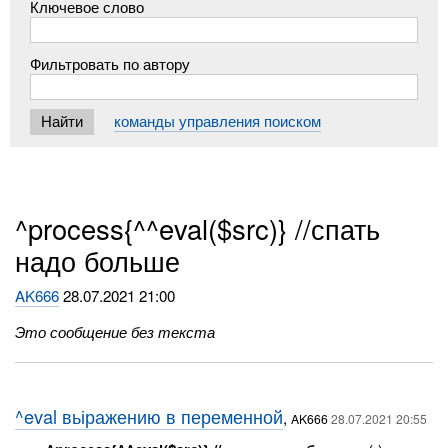
Ключевое слово
Фильтровать по автору
команды управления поиском
^process{^^eval($src)} //спать
надо больше
AK666
28.07.2021 21:00
Это сообщение без текста
^eval вьіражению в переменной
,
AK666
28.07.2021 20:55