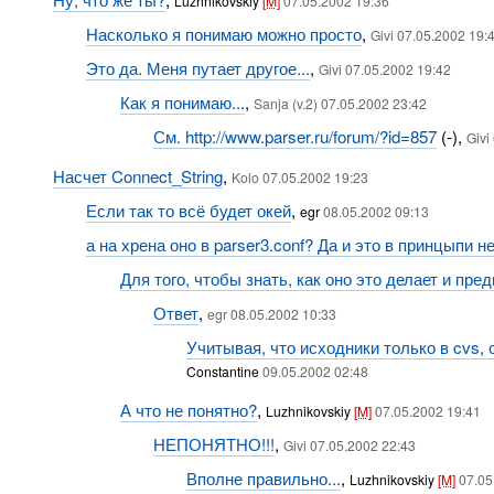
Luzhnikovskiy
[M]
07.05.2002 19:36
Насколько я понимаю можно просто
,
Givi 07.05.2002 19:
Это да. Меня путает другое...
,
Givi 07.05.2002 19:42
Как я понимаю...
,
Sanja (v.2) 07.05.2002 23:42
См. http://www.parser.ru/forum/?id=857
(-),
Givi
Насчет Connect_String
,
Kolo 07.05.2002 19:23
Если так то всё будет окей
,
egr
08.05.2002 09:13
а на хрена оно в parser3.conf? Да и это в принцыпи не 
Для того, чтобы знать, как оно это делает и пре
Ответ
,
egr 08.05.2002 10:33
Учитывая, что исходники только в cvs, 
Constantine
09.05.2002 02:48
А что не понятно?
,
Luzhnikovskiy
[M]
07.05.2002 19:41
НЕПОНЯТНО!!!
,
Givi 07.05.2002 22:43
Вполне правильно...
,
Luzhnikovskiy
[M]
07.05