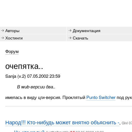
Авторы
Документация
Хостинги
Скачать
Форум
очепятка..
Sanja (v.2)
07.05.2002 23:59
В wub-версии два..
имелась в виду цги-версия. Проклятый
Punto Switcher
под рук
Народ!!! Кто-нибудь может внятно объяснить -
,
Givi 0
Ну, что же ты?
,