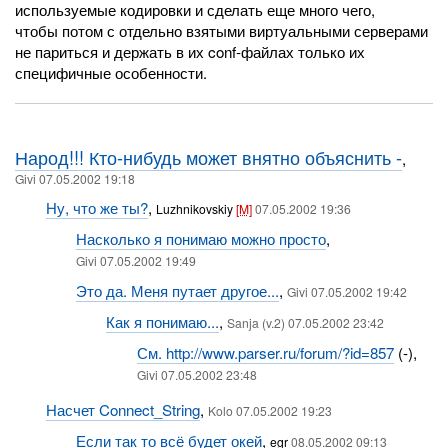
используемые кодировки и сделать еще много чего,
чтобы потом с отдельно взятыми виртуальными серверами
не париться и держать в их conf-файлах только их
специфичные особенности.
Народ!!! Кто-нибудь может внятно объяснить -
,
Givi 07.05.2002 19:18
Ну, что же ты?
,
Luzhnikovskiy
[M]
07.05.2002 19:36
Насколько я понимаю можно просто
,
Givi 07.05.2002 19:49
Это да. Меня путает другое...
,
Givi 07.05.2002 19:42
Как я понимаю...
,
Sanja (v.2) 07.05.2002 23:42
См. http://www.parser.ru/forum/?id=857
(-),
Givi 07.05.2002 23:48
Насчет Connect_String
,
Kolo 07.05.2002 19:23
Если так то всё будет окей
,
egr
08.05.2002 09:13