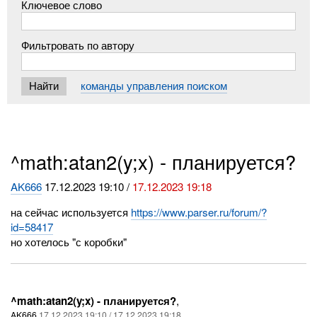
Ключевое слово
Фильтровать по автору
команды управления поиском
^math:atan2(y;x) - планируется?
AK666
17.12.2023 19:10 /
17.12.2023 19:18
на сейчас используется
https://www.parser.ru/forum/?
id=58417
но хотелось "с коробки"
^math:atan2(y;x) - планируется?
,
AK666
17.12.2023 19:10 / 17.12.2023 19:18