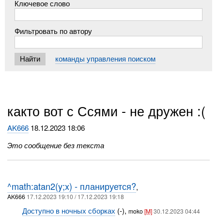
Ключевое слово
Фильтровать по автору
команды управления поиском
както вот с Ссями - не дружен :(
AK666
18.12.2023 18:06
Это сообщение без текста
^math:atan2(y;x) - планируется?
,
AK666
17.12.2023 19:10 / 17.12.2023 19:18
Доступно в ночных сборках
(-),
moko
[M]
30.12.2023 04:44