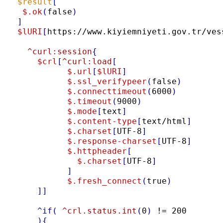
$result
[
$.ok
(
false
)
]
$lURI
[
https://www.kiyiemniyeti.gov.tr/ves
^curl:session
{
$crl
[
^curl:load
[
$.url
[
$lURI
]
$.ssl_verifypeer
(
false
)
$.connecttimeout
(
6000
)
$.timeout
(
9000
)
$.mode
[
text
]
$.content-type
[
text/html
]
$.charset
[
UTF-8
]
$.response-charset
[
UTF-8
]
$.httpheader
[
$.charset
[
UTF-8
]
]
$.fresh_connect
(
true
)
]]
^if
(
^crl.status.int
(
0
)
 != 200 

){