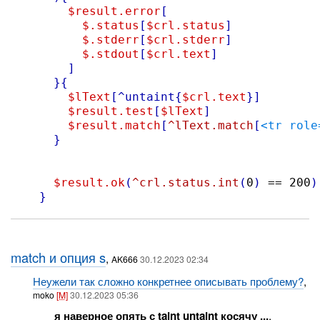
$result.error
[
$.status
[
$crl.status
]
$.stderr
[
$crl.stderr
]
$.stdout
[
$crl.text
]
]
}{
$lText
[
^untaint
{
$crl.text
}
]
$result.test
[
$lText
]
$result.match
[
^lText.match
[
<tr role
}
$result.ok
(
^crl.status.int
(
0
)
 == 200
)
}
match и опция s
,
AK666
30.12.2023 02:34
Неужели так сложно конкретнее описывать проблему?
,
moko
[M]
30.12.2023 05:36
я наверное опять с taint untaint косячу ...
,