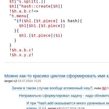
$t
[
^s.split
[
.
]]
$h1
[
^hash::create
[
$h
]]
  !
$h.a.b.c
!=>

^t.menu
{
^if
(
$h1.
[
$t.piece
]
 is hash
){
$h1
[
$h1.
[
$t.piece
]]
}{
$h1.
[
$t.piece
](
$i
)
}
}
  !
$h.a.b.c
!

  !
$h.x.y.z
!
Можно как-то красиво циклом сформировать имя к
sergei v.2
03.07.2024 15:25
Зачем в таком случае вообще вложенный хеш?
,
moko
[M]
0
Неправильно сформулировал задачу - надо обновит
И при ^hash.add оказывается много уровневые в
ключу :((
(-),
sergei v.2
03.07.2024 18:08