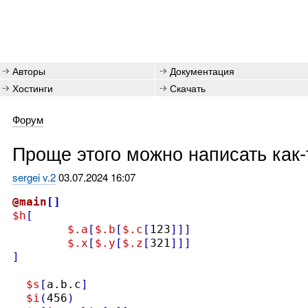
Авторы
Документация
Хостинги
Скачать
Форум
Проще этого можно написать как-т
sergei v.2
03.07.2024 16:07
@main
[]
$h
[
$.a
[
$.b
[
$.c
[
123
]]]
$.x
[
$.y
[
$.z
[
321
]]]
]
$s
[
a.b.c
]
$i
(
456
)