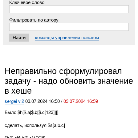
Ключевое слово
Фильтровать по автору
команды управления поиском
Неправильно сформулировал
задачу - надо обновить значение
в хеше
sergei v.2
03.07.2024 16:50 /
03.07.2024 16:59
Было $h[$.a[$.b[$.c[123]]]]
сделать, используя $s[a.b.c]
$h[$.a[$.b[$.c[456]]]]