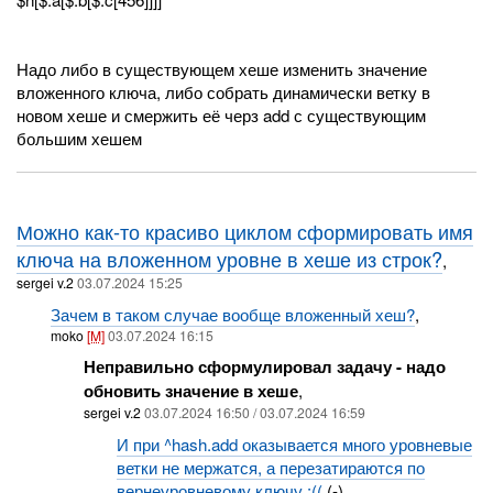
Надо либо в существующем хеше изменить значение
вложенного ключа, либо собрать динамически ветку в
новом хеше и смержить её черз add с существующим
большим хешем
Можно как-то красиво циклом сформировать имя
ключа на вложенном уровне в хеше из строк?
,
sergei v.2
03.07.2024 15:25
Зачем в таком случае вообще вложенный хеш?
,
moko
[M]
03.07.2024 16:15
Неправильно сформулировал задачу - надо
обновить значение в хеше
,
sergei v.2
03.07.2024 16:50 / 03.07.2024 16:59
И при ^hash.add оказывается много уровневые
ветки не мержатся, а перезатираются по
вернеуровневому ключу :((
(-),