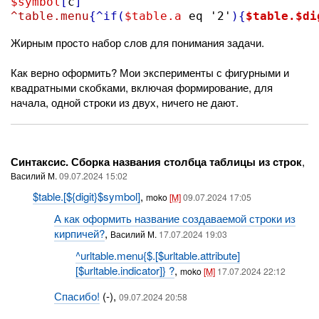
$symbol
[
c
]
^table.menu
{
^if
(
$table.a
 eq '2'
){
$table.
$di
Жирным просто набор слов для понимания задачи.
Как верно оформить? Мои эксперименты с фигурными и
квадратными скобками, включая формирование, для
начала, одной строки из двух, ничего не дают.
Синтаксис. Сборка названия столбца таблицы из строк
,
Василий М.
09.07.2024 15:02
$table.[${digit}$symbol]
,
moko
[M]
09.07.2024 17:05
А как оформить название создаваемой строки из
кирпичей?
,
Василий М.
17.07.2024 19:03
^urltable.menu{$.[$urltable.attribute]
[$urltable.indicator]} ?
,
moko
[M]
17.07.2024 22:12
Спасибо!
(-),
09.07.2024 20:58