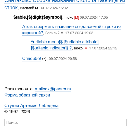
строк
,
Василий М.
09.07.2024 15:02
$table.[${digit}$symbol]
,
moko
[M]
09.07.2024 17:05
А как оформить название создаваемой строки из
кирпичей?
,
Василий М.
17.07.2024 19:03
^urltable.menu{$.[$urltable.attribute]
[$urltable.indicator]} ?
,
moko
[M]
17.07.2024 22:12
Спасибо!
(-),
09.07.2024 20:58
Электропочта:
mailbox@parser.ru
Форма обратной связи
Студия Артемия Лебедева
© 1997–2026