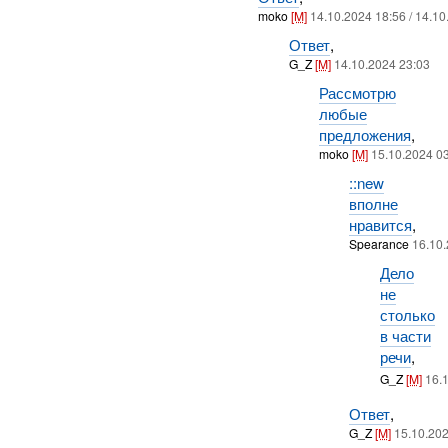
moko
[M]
14.10.2024 18:56 / 14.1
Ответ
,
G_Z
[M]
14.10.2024 23:03
Рассмотрю
любые
предложения
,
moko
[M]
15.10.2024 0
::new
вполне
нравится
,
Spearance
16.10
Дело
не
столько
в части
речи
,
G_Z
[M]
16.
Ответ
,
G_Z
[M]
15.10.202