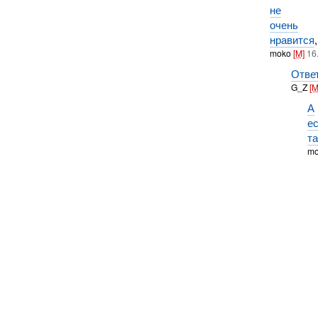
не
очень
нравится
,
moko
[M]
16
Отве
G_Z
[M
А
е
т
m