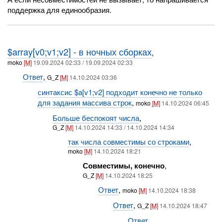
поддержка для единообразия.
$array[v0;v1;v2] - в ночных сборках
,
moko
[M]
19.09.2024 02:33 / 19.09.2024 02:33
Ответ
,
G_Z
[M]
14.10.2024 03:36
синтаксис $a[v1;v2] подходит конечно не только
для задания массива строк
,
moko
[M]
14.10.2024 06:45
Больше беспокоят числа
,
G_Z
[M]
14.10.2024 14:33 / 14.10.2024 14:34
так числа совместимы со строками
,
moko
[M]
14.10.2024 18:21
Совместимы, конечно
,
G_Z
[M]
14.10.2024 18:25
Ответ
,
moko
[M]
14.10.2024 18:38
Ответ
,
G_Z
[M]
14.10.2024 18:47
Ответ
,