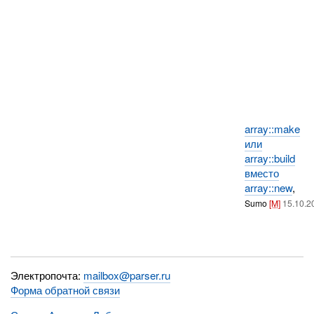
array::make
или
array::build
вместо
array::new
,
Sumo
[M]
15.10.2
Электропочта:
mailbox@parser.ru
Форма обратной связи