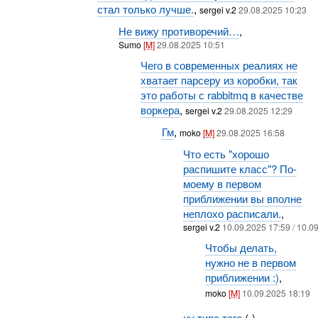
стал только лучше.
,
sergei v.2
29.08.2025 10:23
Не вижу противоречий…
,
Sumo
[M]
29.08.2025 10:51
Чего в современных реалиях не
хватает парсеру из коробки, так
это работы с rabbitmq в качестве
воркера
,
sergei v.2
29.08.2025 12:29
Гм
,
moko
[M]
29.08.2025 16:58
Что есть "хорошо
распишите класс"? По-
моему в первом
приближении вы вполне
неплохо расписали.
,
sergei v.2
10.09.2025 17:59 / 10.0
Чтобы делать,
нужно не в первом
приближении :)
,
moko
[M]
10.09.2025 18:19
ну типа того
(-),