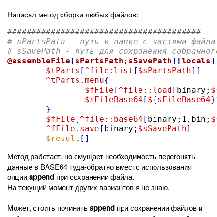
Написал метод сборки любых файлов:
########################################
# sPartsPath - путь к папке с частями файла
# sSavePath - путь для сохранения собранног
@assembleFile
[
sPartsPath;sSavePath
][
locals
]
$tParts
[
^file:list
[
$sPartsPath
]]
^tParts.menu
{
$fFile
[
^file::load
[
binary;
$
$sFileBase64
[
$
{
sFileBase64
}
}
$fFile
[
^file::base64
[
binary;1.bin;
$
^fFile.save
[
binary;
$sSavePath
]
$result
[]
Метод работает, но смущает необходимость перегонять
данные в BASE64 туда-обратно вместо использования
опции
append
при сохранении файла.
На текущий момент других вариантов я не знаю.
Может, стоить починить
append
при сохранении файлов и