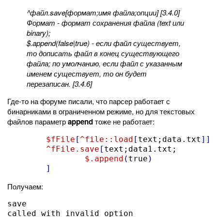
^файл.save[формат;имя файла;опции] [3.4.0]
Формат - формат сохранения файла (text или
binary);
$.append(false|true) - если файл существует,
то дописать файл в конец существующего
файла; по умолчанию, если файл с указанным
именем существует, то он будет
перезаписан. [3.4.6]
Где-то на форуме писали, что парсер работает с
бинарниками в ограниченном режиме, но для текстовых
файлов параметр
append
тоже не работает:
$fFile
[
^file::load
[
text;data.txt
]]
^fFile.save
[
text;data1.txt;

$.append
(
true
)
]
Получаем:
save

called with invalid option