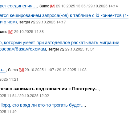
ерег соединения…
,
Sumo
[M]
29.10.2025 13:35 / 29.10.2025 14:14
тся кешированием запроса(-ов) к таблице с id коннектов (1-
и о чем)
,
sergei v.2
29.10.2025 14:17
Sumo
[M]
29.10.2025 14:38
р, который умеет при автодеплое раскатывать миграции
ерверам/базам/схемам
,
sergei v.2
29.10.2025 13:01
...
,
Sumo
[M]
29.10.2025 11:07 / 29.10.2025 11:08
.2025 11:21
лезно занимать подключения к Постгресу...
,
025 11:54 / 29.10.2025 12:02
ibpq, его вряд ли кто-то трогать будет...
,
025 11:49