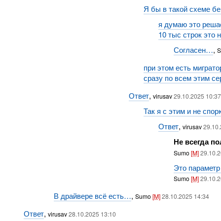
Я бы в такой схеме б
я думаю это решае
10 тыс строк это н
Согласен…
,
при этом есть миграто
сразу по всем этим с
Ответ
,
virusav
29.10.2025 10:37
Так я с этим и не спорю
Ответ
,
virusav
29.10
Не всегда по
Sumo
[M]
29.10.2
Это параметр l
Sumo
[M]
29.10.2
В драйвере всё есть…
,
Sumo
[M]
28.10.2025 14:34
Ответ
,
virusav
28.10.2025 13:10