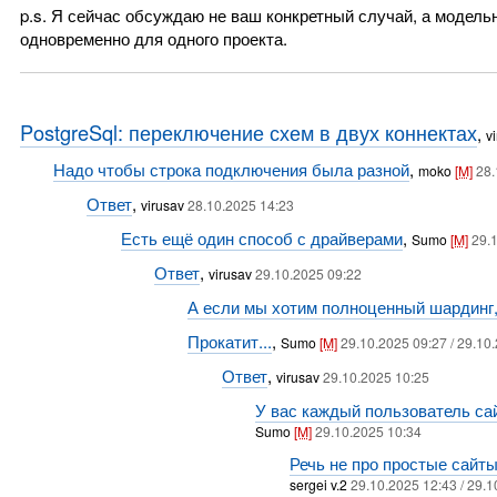
p.s. Я сейчас обсуждаю не ваш конкретный случай, а модель
одновременно для одного проекта.
PostgreSql: переключение схем в двух коннектах
,
v
Надо чтобы строка подключения была разной
,
moko
[M]
28.
Ответ
,
virusav
28.10.2025 14:23
Есть ещё один способ с драйверами
,
Sumo
[M]
29.1
Ответ
,
virusav
29.10.2025 09:22
А если мы хотим полноценный шардинг,
Прокатит...
,
Sumo
[M]
29.10.2025 09:27 / 29.10
Ответ
,
virusav
29.10.2025 10:25
У вас каждый пользователь са
Sumo
[M]
29.10.2025 10:34
Речь не про простые сайты
sergei v.2
29.10.2025 12:43 / 29.1