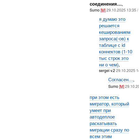
соединения…
,
Sumo
[M]
29.10.2025 13:35 /
я думаю это
решается
кешированием
запроса(-ов) к
таблице с id
коннектов (1-10
тыс строк это
ни о чем)
,
sergei v.2
29.10.2025 1
Согласен…
,
Sumo
[M]
29.10.2
при этом есть
мигратор, который
умеет при
автодеплое
раскатывать
миграции сразу по
всем этим