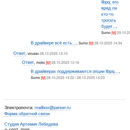
libpq, его
вряд ли
кто-то
трогать
будет...
,
Sumo
[M]
29.10.2
В драйвере всё есть…
,
Sumo
[M]
28.10.2025 14:34
Ответ
,
virusav
28.10.2025 13:10
Ответ
,
moko
[M]
28.10.2025 13:16
В драйверах поддерживаются опции libpq…
,
Sumo
[M]
28.10.2025 14:22 / 28.10.2025 14:23
Электропочта:
mailbox@parser.ru
Форма обратной связи
Студия Артемия Лебедева
© 1997–2026