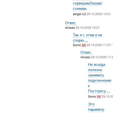
серверам/базам/
схемам
,
sergei v.2
29.10.2025 13:01
Ответ
,
virusav
29.10.2025 10:37
Так я с этим и не
спорю...
,
Sumo
[M]
29.10.2025 11:07 /
Ответ
,
virusav
29.10.2025 11:
Не всегда
полезно
занимать
подключения
к
Постгресу...
,
Sumo
[M]
29.10.2
Это
параметр