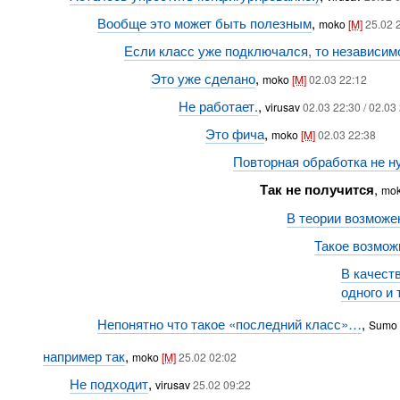
Вообще это может быть полезным
,
moko
[M]
25.02 
Если класс уже подключался, то независимо о
Это уже сделано
,
moko
[M]
02.03 22:12
Не работает.
,
virusav
02.03 22:30 / 02.03
Это фича
,
moko
[M]
02.03 22:38
Повторная обработка не н
Так не получится
,
mo
В теории возможе
Такое возмож
В качест
одного и 
Непонятно что такое «последний класс»…
,
Sumo
например так
,
moko
[M]
25.02 02:02
Не подходит
,
virusav
25.02 09:22