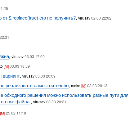
21:25
т $.replace(true) его не получить?
,
virusav
02.03 22:02
 22:31
ужна
,
virusav
03.03 17:00
ko
[M]
03.03 18:59
н вариант
,
virusav
03.03 20:09
но реализовать самостоятельно
,
moko
[M]
03.03 20:13
ве обходного решения можно использовать разные пути для
того же файла.
,
virusav
03.03 20:21
[M]
25.02 11:18