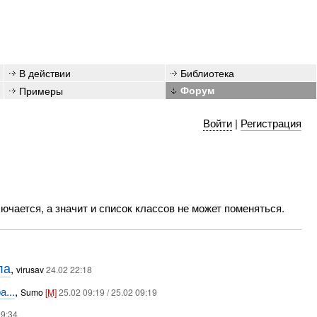
В действии
Библиотека
Примеры
Форум
Войти
|
Регистрация
лючается, а значит и список классов не может поменяться.
ла
,
virusav
24.02 22:18
...
,
Sumo
[M]
25.02 09:19 / 25.02 09:19
09:34