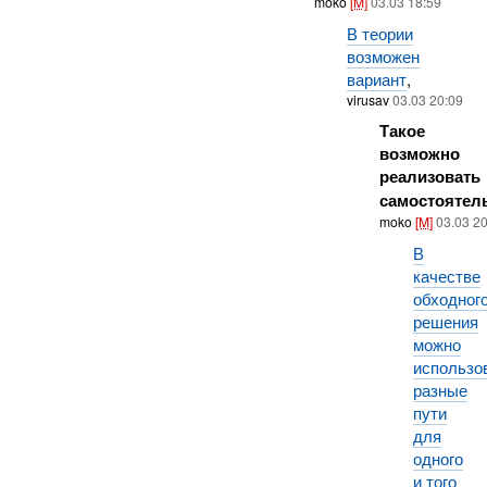
moko
[M]
03.03 18:59
В теории
возможен
вариант
,
virusav
03.03 20:09
Такое
возможно
реализовать
самостоятел
moko
[M]
03.03 2
В
качестве
обходног
решения
можно
использо
разные
пути
для
одного
и того