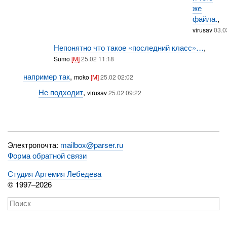
же
файла.
,
virusav
03.0
Непонятно что такое «последний класс»…
,
Sumo
[M]
25.02 11:18
например так
,
moko
[M]
25.02 02:02
Не подходит
,
virusav
25.02 09:22
Электропочта:
mailbox@parser.ru
Форма обратной связи
Студия Артемия Лебедева
© 1997–2026