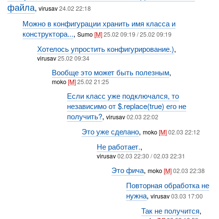
файла
,
virusav
24.02 22:18
Можно в конфигурации хранить имя класса и
конструктора...
,
Sumo
[M]
25.02 09:19 / 25.02 09:19
Хотелось упростить конфигурирование.)
,
virusav
25.02 09:34
Вообще это может быть полезным
,
moko
[M]
25.02 21:25
Если класс уже подключался, то
независимо от $.replace(true) его не
получить?
,
virusav
02.03 22:02
Это уже сделано
,
moko
[M]
02.03 22:12
Не работает.
,
virusav
02.03 22:30 / 02.03 22:31
Это фича
,
moko
[M]
02.03 22:38
Повторная обработка не
нужна
,
virusav
03.03 17:00
Так не получится
,