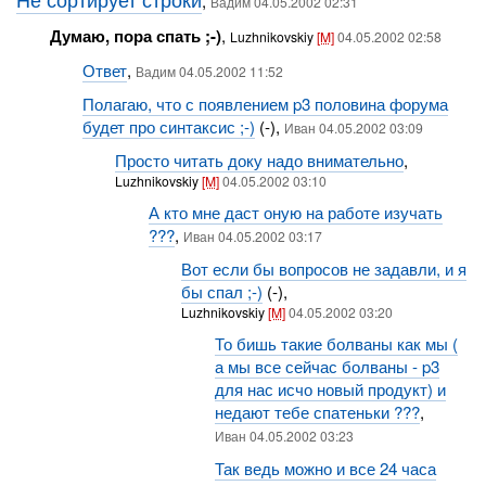
,
Вадим 04.05.2002 02:31
Думаю, пора спать ;-)
,
Luzhnikovskiy
[M]
04.05.2002 02:58
Ответ
,
Вадим 04.05.2002 11:52
Полагаю, что с появлением p3 половина форума
будет про синтаксис ;-)
(-),
Иван 04.05.2002 03:09
Просто читать доку надо внимательно
,
Luzhnikovskiy
[M]
04.05.2002 03:10
А кто мне даст оную на работе изучать
???
,
Иван 04.05.2002 03:17
Вот если бы вопросов не задавли, и я
бы спал ;-)
(-),
Luzhnikovskiy
[M]
04.05.2002 03:20
То бишь такие болваны как мы (
а мы все сейчас болваны - p3
для нас исчо новый продукт) и
недают тебе спатеньки ???
,
Иван 04.05.2002 03:23
Так ведь можно и все 24 часа