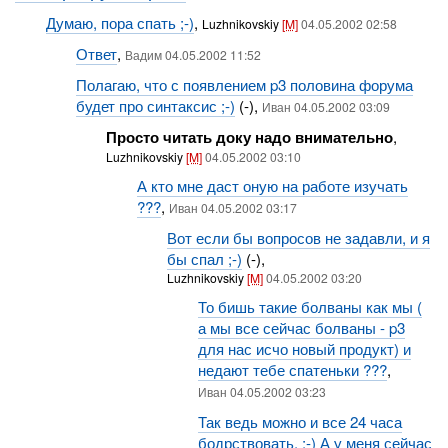
Думаю, пора спать ;-)
,
Luzhnikovskiy
[M]
04.05.2002 02:58
Ответ
,
Вадим 04.05.2002 11:52
Полагаю, что с появлением p3 половина форума
будет про синтаксис ;-)
(-),
Иван 04.05.2002 03:09
Просто читать доку надо внимательно
,
Luzhnikovskiy
[M]
04.05.2002 03:10
А кто мне даст оную на работе изучать
???
,
Иван 04.05.2002 03:17
Вот если бы вопросов не задавли, и я
бы спал ;-)
(-),
Luzhnikovskiy
[M]
04.05.2002 03:20
То бишь такие болваны как мы (
а мы все сейчас болваны - p3
для нас исчо новый продукт) и
недают тебе спатеньки ???
,
Иван 04.05.2002 03:23
Так ведь можно и все 24 часа
бодрствовать. ;-) А у меня сейчас