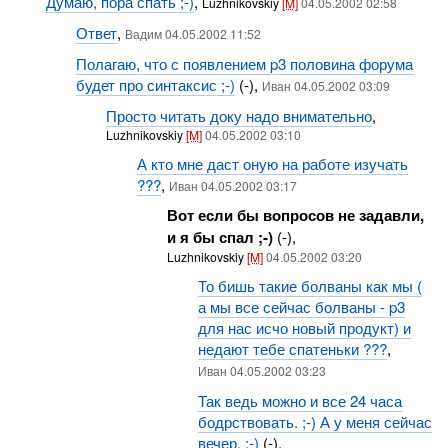
Думаю, пора спать ;-)
,
Luzhnikovskiy
[M]
04.05.2002 02:58
Ответ
,
Вадим 04.05.2002 11:52
Полагаю, что с появлением p3 половина форума
будет про синтаксис ;-)
(-),
Иван 04.05.2002 03:09
Просто читать доку надо внимательно
,
Luzhnikovskiy
[M]
04.05.2002 03:10
А кто мне даст оную на работе изучать
???
,
Иван 04.05.2002 03:17
Вот если бы вопросов не задавли,
и я бы спал ;-)
(-),
Luzhnikovskiy
[M]
04.05.2002 03:20
То бишь такие болваны как мы (
а мы все сейчас болваны - p3
для нас исчо новый продукт) и
недают тебе спатеньки ???
,
Иван 04.05.2002 03:23
Так ведь можно и все 24 часа
бодрствовать. ;-) А у меня сейчас
вечер. ;-)
(-),