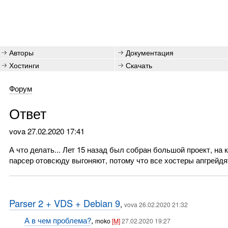
Авторы
Документация
Хостинги
Скачать
Форум
Ответ
vova
27.02.2020 17:41
А что делать... Лет 15 назад был собран большой проект, на к
парсер отовсюду выгоняют, потому что все хостеры апгрейдя
Parser 2 + VDS + Debian 9
,
vova 26.02.2020 21:32
А в чем проблема?
,
moko
[M]
27.02.2020 19:27