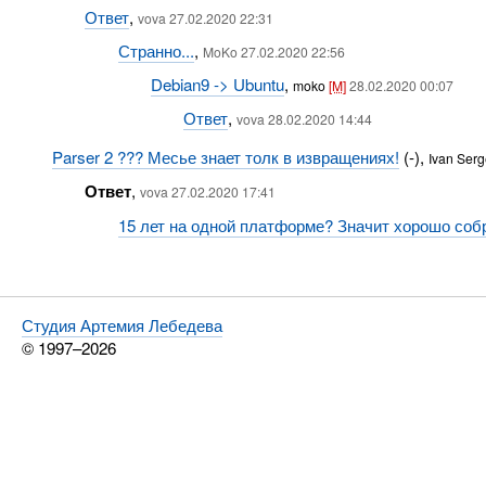
Ответ
,
vova 27.02.2020 22:31
Странно...
,
MoKo 27.02.2020 22:56
Debian9 -> Ubuntu
,
moko
[M]
28.02.2020 00:07
Ответ
,
vova 28.02.2020 14:44
Parser 2 ??? Месье знает толк в извращениях!
(-),
Ivan Ser
Ответ
,
vova 27.02.2020 17:41
15 лет на одной платформе? Значит хорошо собр
Студия Артемия Лебедева
© 1997–2026