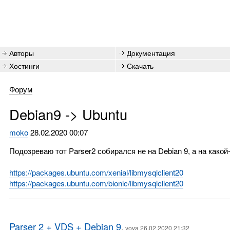
Авторы
Документация
Хостинги
Скачать
Форум
Debian9 -> Ubuntu
moko
28.02.2020 00:07
Подозреваю тот Parser2 собирался не на Debian 9, а на какой-то
https://packages.ubuntu.com/xenial/libmysqlclient20
https://packages.ubuntu.com/bionic/libmysqlclient20
Parser 2 + VDS + Debian 9
,
vova 26.02.2020 21:32