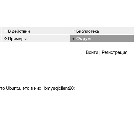
В действии
Библиотека
Примеры
Форум
Войти
|
Регистрация
 Ubuntu, это в них libmysqlclient20: