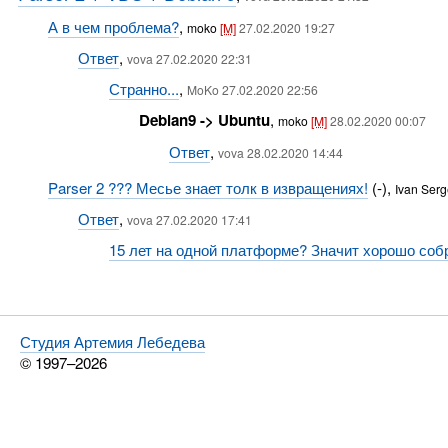
А в чем проблема?
,
moko
[M]
27.02.2020 19:27
Ответ
,
vova 27.02.2020 22:31
Странно...
,
MoKo 27.02.2020 22:56
Debian9 -> Ubuntu
,
moko
[M]
28.02.2020 00:07
Ответ
,
vova 28.02.2020 14:44
Parser 2 ??? Месье знает толк в извращениях!
(-),
Ivan Ser
Ответ
,
vova 27.02.2020 17:41
15 лет на одной платформе? Значит хорошо собр
Студия Артемия Лебедева
© 1997–2026