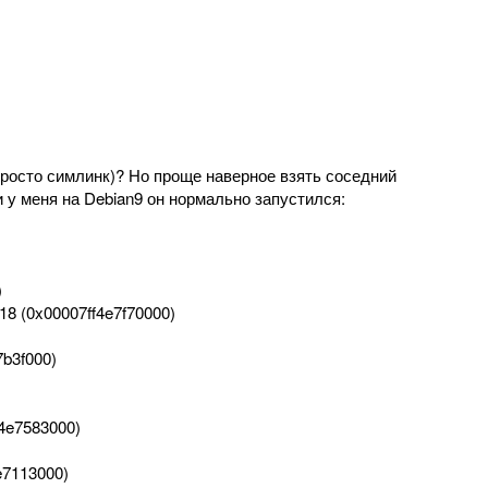
 просто симлинк)? Но проще наверное взять соседний
 и у меня на Debian9 он нормально запустился:
)
o.18 (0x00007ff4e7f70000)
7b3f000)
ff4e7583000)
4e7113000)