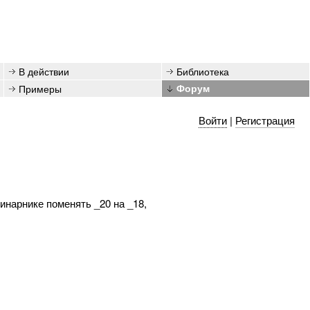
В действии
Библиотека
Примеры
Форум
Войти
|
Регистрация
бинарнике поменять _20 на _18,