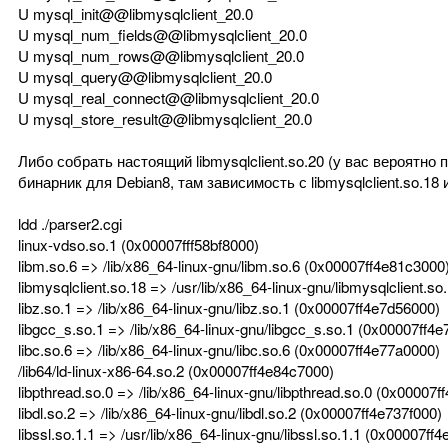
U mysql_init@@libmysqlclient_20.0
U mysql_num_fields@@libmysqlclient_20.0
U mysql_num_rows@@libmysqlclient_20.0
U mysql_query@@libmysqlclient_20.0
U mysql_real_connect@@libmysqlclient_20.0
U mysql_store_result@@libmysqlclient_20.0
Либо собрать настоящий libmysqlclient.so.20 (у вас вероятно
бинарник для Debian8, там зависимость с libmysqlclient.so.18
ldd ./parser2.cgi
linux-vdso.so.1 (0x00007fff58bf8000)
libm.so.6 => /lib/x86_64-linux-gnu/libm.so.6 (0x00007ff4e81c3000
libmysqlclient.so.18 => /usr/lib/x86_64-linux-gnu/libmysqlclient.s
libz.so.1 => /lib/x86_64-linux-gnu/libz.so.1 (0x00007ff4e7d56000)
libgcc_s.so.1 => /lib/x86_64-linux-gnu/libgcc_s.so.1 (0x00007ff4e
libc.so.6 => /lib/x86_64-linux-gnu/libc.so.6 (0x00007ff4e77a0000)
/lib64/ld-linux-x86-64.so.2 (0x00007ff4e84c7000)
libpthread.so.0 => /lib/x86_64-linux-gnu/libpthread.so.0 (0x00007
libdl.so.2 => /lib/x86_64-linux-gnu/libdl.so.2 (0x00007ff4e737f000)
libssl.so.1.1 => /usr/lib/x86_64-linux-gnu/libssl.so.1.1 (0x00007ff