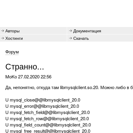
Авторы
Документация
Хостинги
Скачать
Форум
Странно...
MoKo
27.02.2020 22:56
Да, непонятно, откуда там libmysqlclient.so.20. Можно либо в 
U mysql_close@@libmysqlclient_20.0
U mysql_error@@libmysqlclient_20.0
U mysql_fetch_field@@libmysqlclient_20.0
U mysql_fetch_row@@libmysqlclient_20.0
U mysql_field_count@@libmysqlclient_20.0
U mysql_free_result@@libmysqlclient_20.0