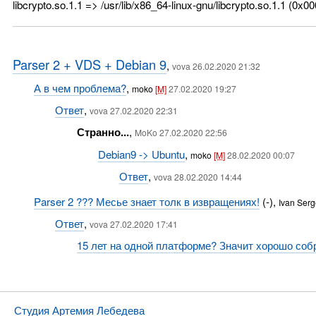
libcrypto.so.1.1 => /usr/lib/x86_64-linux-gnu/libcrypto.so.1.1 (0x
Parser 2 + VDS + Debian 9
,
vova 26.02.2020 21:32
А в чем проблема?
,
moko
[M]
27.02.2020 19:27
Ответ
,
vova 27.02.2020 22:31
Странно...
,
MoKo 27.02.2020 22:56
Debian9 -> Ubuntu
,
moko
[M]
28.02.2020 00:07
Ответ
,
vova 28.02.2020 14:44
Parser 2 ??? Месье знает толк в извращениях!
(-),
Ivan Ser
Ответ
,
vova 27.02.2020 17:41
15 лет на одной платформе? Значит хорошо собр
Студия Артемия Лебедева