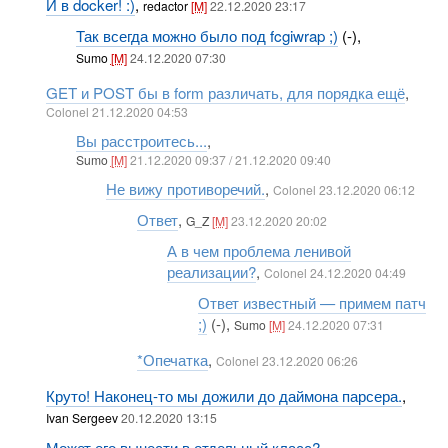
И в docker! :)
,
redactor
[M]
22.12.2020 23:17
Так всегда можно было под fcgiwrap ;)
(-),
Sumo
[M]
24.12.2020 07:30
GET и POST бы в form различать, для порядка ещё
,
Colonel 21.12.2020 04:53
Вы расстроитесь...
,
Sumo
[M]
21.12.2020 09:37 / 21.12.2020 09:40
Не вижу противоречий.
,
Colonel 23.12.2020 06:12
Ответ
,
G_Z
[M]
23.12.2020 20:02
А в чем проблема ленивой
реализации?
,
Colonel 24.12.2020 04:49
Ответ известный — примем патч
;)
(-),
Sumo
[M]
24.12.2020 07:31
*Опечатка
,
Colonel 23.12.2020 06:26
Круто! Наконец-то мы дожили до даймона парсера.
,
Ivan Sergeev
20.12.2020 13:15
Может его вынести в отдельный класс?
,