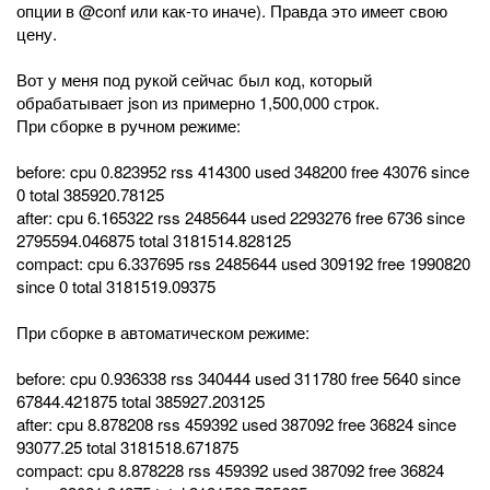
опции в @conf или как-то иначе). Правда это имеет свою
цену.
Вот у меня под рукой сейчас был код, который
обрабатывает json из примерно 1,500,000 строк.
При сборке в ручном режиме:
before: cpu 0.823952 rss 414300 used 348200 free 43076 since
0 total 385920.78125
after: cpu 6.165322 rss 2485644 used 2293276 free 6736 since
2795594.046875 total 3181514.828125
compact: cpu 6.337695 rss 2485644 used 309192 free 1990820
since 0 total 3181519.09375
При сборке в автоматическом режиме:
before: cpu 0.936338 rss 340444 used 311780 free 5640 since
67844.421875 total 385927.203125
after: cpu 8.878208 rss 459392 used 387092 free 36824 since
93077.25 total 3181518.671875
compact: cpu 8.878228 rss 459392 used 387092 free 36824