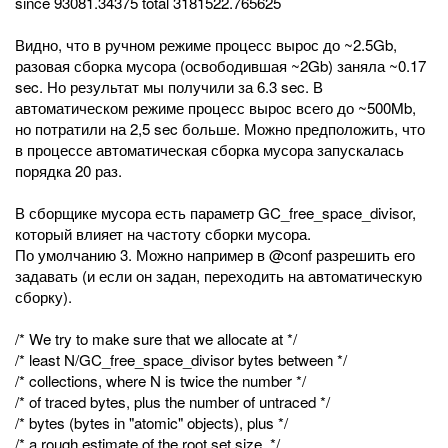
since 93081.34375 total 3181522.765625
Видно, что в ручном режиме процесс вырос до ~2.5Gb,
разовая сборка мусора (освободившая ~2Gb) заняла ~0.17
sec. Но результат мы получили за 6.3 sec. В
автоматическом режиме процесс вырос всего до ~500Mb,
но потратили на 2,5 sec больше. Можно предположить, что
в процессе автоматическая сборка мусора запускалась
порядка 20 раз.
В сборщике мусора есть параметр GC_free_space_divisor,
который влияет на частоту сборки мусора.
По умолчанию 3. Можно например в @conf разрешить его
задавать (и если он задан, переходить на автоматическую
сборку).
/* We try to make sure that we allocate at */
/* least N/GC_free_space_divisor bytes between */
/* collections, where N is twice the number */
/* of traced bytes, plus the number of untraced */
/* bytes (bytes in "atomic" objects), plus */
/* a rough estimate of the root set size. */