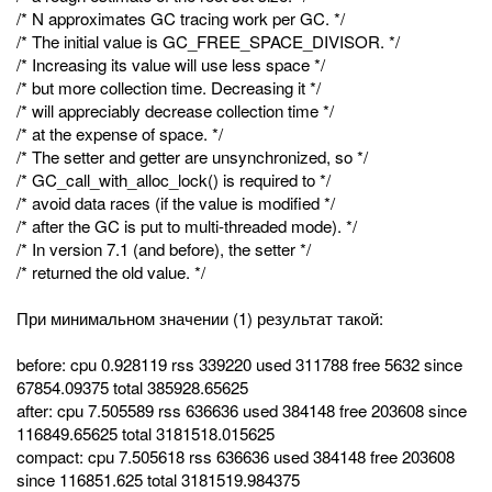
/* N approximates GC tracing work per GC. */
/* The initial value is GC_FREE_SPACE_DIVISOR. */
/* Increasing its value will use less space */
/* but more collection time. Decreasing it */
/* will appreciably decrease collection time */
/* at the expense of space. */
/* The setter and getter are unsynchronized, so */
/* GC_call_with_alloc_lock() is required to */
/* avoid data races (if the value is modified */
/* after the GC is put to multi-threaded mode). */
/* In version 7.1 (and before), the setter */
/* returned the old value. */
При минимальном значении (1) результат такой:
before: cpu 0.928119 rss 339220 used 311788 free 5632 since
67854.09375 total 385928.65625
after: cpu 7.505589 rss 636636 used 384148 free 203608 since
116849.65625 total 3181518.015625
compact: cpu 7.505618 rss 636636 used 384148 free 203608
since 116851.625 total 3181519.984375