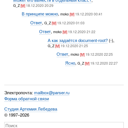
G_Z
[M]
18.12.2020 20:29
В принципе можно
,
moko
[M]
19.12.2020 00:41
Ответ
,
G_Z
[M]
19.12.2020 01:03
Ответ
,
moko
[M]
19.12.2020 21:22
А как задаётся document-root?
(-),
G_Z
[M]
19.12.2020 21:25
Ответ
,
moko
[M]
19.12.2020 22:25
Ясно
,
G_Z
[M]
19.12.2020 22:27
Электропочта:
mailbox@parser.ru
Форма обратной связи
Студия Артемия Лебедева
© 1997–2026