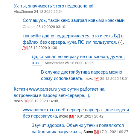
Ух-ты, значимость этого недооценена!
,
AlexZimmer 24.12.2020 22:54
Соглашусь, такой кейс заиграл новыми красками
,
Colonel 26.12.2020 03:10
так sqlite давно поддерживается, это и есть БД в
файлах без сервера, куча ПО им пользуется.
(-),
[M]
25.12.2020 01:30
Да, слышал но ни разу не пользовал, думал,
что...
,
AlexZimmer 25.12.2020 18:25
В случае дистрибутива парсера можно
сразу использовать
,
moko
[M]
25.12.2020 18:51
Кстати www.parser.ru уже сутки работает на
встроенном в парсер веб-сервере. :)
,
moko
[M]
23.12.2020 14:08
www.parser.ru на веб-сервере парсера - две недели
без перезапуска
,
moko
[M]
16.01.2021 20:42
Звучит здорово. Обычно утечки появляются
на больших нагрузках...
,
Sumo
[M]
17.01.2021 09:27