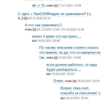
ab -c 10
,
moko
[M]
17.01.2021 13:59
С nginx + FastCGIWrapper не сравнивали?
(-),
G_Z
[M]
23.12.2020 20:10
А что там сравнивать?
,
moko
[M]
24.12.2020 12:44 / 24.12.2020 12:45
может я криво это настроил...
,
stur
18.02.2021 22:49
По такому описанию сложно сказать
что именно, но да, что-то наверное не
так
,
moko
[M]
19.02.2021 15:58
если должно работать, то надо
будет разбираться...
,
stur
19.02.2021 22:20
Ответ
,
moko
[M]
19.02.2021 22:33
Вопрос пока снят,
спасибо за пояснения! :)
,
stur
20.02.2021 20:50