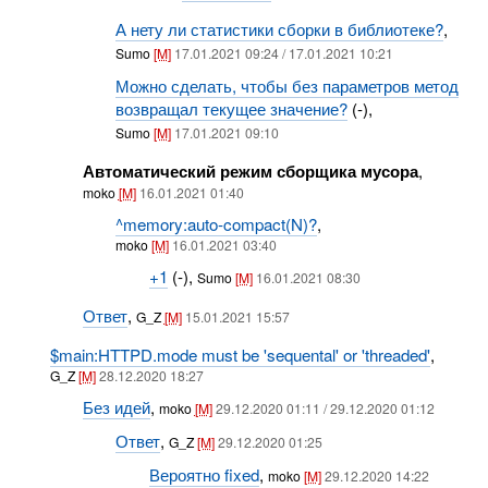
А нету ли статистики сборки в библиотеке?
,
Sumo
[M]
17.01.2021 09:24 / 17.01.2021 10:21
Можно сделать, чтобы без параметров метод
возвращал текущее значение?
(-),
Sumo
[M]
17.01.2021 09:10
Автоматический режим сборщика мусора
,
moko
[M]
16.01.2021 01:40
^memory:auto-compact(N)?
,
moko
[M]
16.01.2021 03:40
+1
(-),
Sumo
[M]
16.01.2021 08:30
Ответ
,
G_Z
[M]
15.01.2021 15:57
$main:HTTPD.mode must be 'sequental' or 'threaded'
,
G_Z
[M]
28.12.2020 18:27
Без идей
,
moko
[M]
29.12.2020 01:11 / 29.12.2020 01:12
Ответ
,
G_Z
[M]
29.12.2020 01:25
Вероятно fixed
,
moko
[M]
29.12.2020 14:22