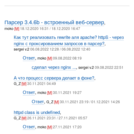
Парсер 3.4.6b - встроенный веб-сервер
,
moko
[M]
18.12.2020 16:31 / 18.12.2020 16:47
Как тут реализовать rewrite аля apache? httpS - через
nginx с проксированием запросов в парсер?
,
sergei v.2
06.08.2022 12:28 / 06.08.2022 12:40
Ответ
,
moko
[M]
09.08.2022 08:19
сделал через nginx ...
,
sergei v.2
09.08.2022 22:51
А что процесс сервера делает в фоне?
,
G_Z
[M]
30.11.2021 04:49
Ответ
,
moko
[M]
30.11.2021 19:27
Ответ
,
G_Z
[M]
30.11.2021 23:19 / 01.12.2021 14:26
httpd class is undefined
,
G_Z
[M]
26.11.2021 23:31 / 27.11.2021 05:57
Ответ
,
moko
[M]
27.11.2021 17:20