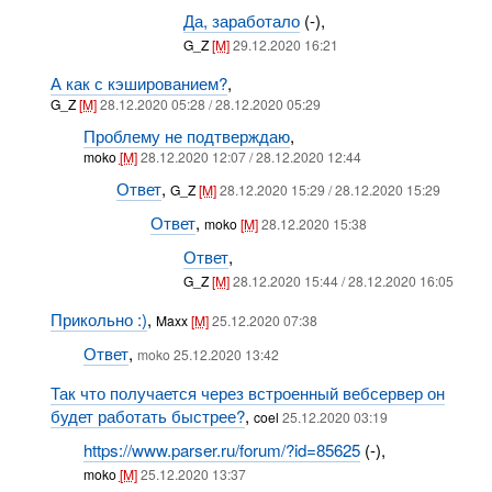
Да, заработало
(-),
G_Z
[M]
29.12.2020 16:21
А как с кэшированием?
,
G_Z
[M]
28.12.2020 05:28 / 28.12.2020 05:29
Проблему не подтверждаю
,
moko
[M]
28.12.2020 12:07 / 28.12.2020 12:44
Ответ
,
G_Z
[M]
28.12.2020 15:29 / 28.12.2020 15:29
Ответ
,
moko
[M]
28.12.2020 15:38
Ответ
,
G_Z
[M]
28.12.2020 15:44 / 28.12.2020 16:05
Прикольно :)
,
Maxx
[M]
25.12.2020 07:38
Ответ
,
moko 25.12.2020 13:42
Так что получается через встроенный вебсервер он
будет работать быстрее?
,
coel
25.12.2020 03:19
https://www.parser.ru/forum/?id=85625
(-),
moko
[M]
25.12.2020 13:37