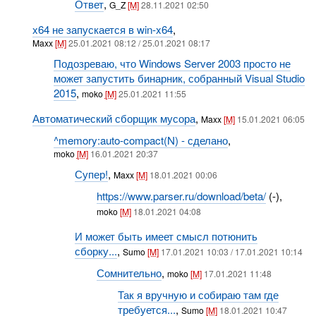
Ответ
,
G_Z
[M]
28.11.2021 02:50
x64 не запускается в win-x64
,
Maxx
[M]
25.01.2021 08:12 / 25.01.2021 08:17
Подозреваю, что Windows Server 2003 просто не
может запустить бинарник, собранный Visual Studio
2015
,
moko
[M]
25.01.2021 11:55
Автоматический сборщик мусора
,
Maxx
[M]
15.01.2021 06:05
^memory:auto-compact(N) - сделано
,
moko
[M]
16.01.2021 20:37
Супер!
,
Maxx
[M]
18.01.2021 00:06
https://www.parser.ru/download/beta/
(-),
moko
[M]
18.01.2021 04:08
И может быть имеет смысл потюнить
сборку...
,
Sumo
[M]
17.01.2021 10:03 / 17.01.2021 10:14
Сомнительно
,
moko
[M]
17.01.2021 11:48
Так я вручную и собираю там где
требуется...
,
Sumo
[M]
18.01.2021 10:47