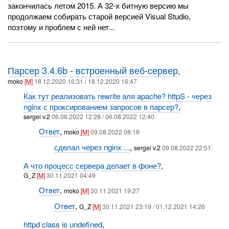
закончилась летом 2015. А 32-х битную версию мы
продолжаем собирать старой версией Visual Studio,
поэтому и проблем с ней нет...
Парсер 3.4.6b - встроенный веб-сервер
,
moko
[M]
18.12.2020 16:31 / 18.12.2020 16:47
Как тут реализовать rewrite аля apache? httpS - через
nginx с проксированием запросов в парсер?
,
sergei v.2
06.08.2022 12:28 / 06.08.2022 12:40
Ответ
,
moko
[M]
09.08.2022 08:19
сделал через nginx ...
,
sergei v.2
09.08.2022 22:51
А что процесс сервера делает в фоне?
,
G_Z
[M]
30.11.2021 04:49
Ответ
,
moko
[M]
30.11.2021 19:27
Ответ
,
G_Z
[M]
30.11.2021 23:19 / 01.12.2021 14:26
httpd class is undefined
,