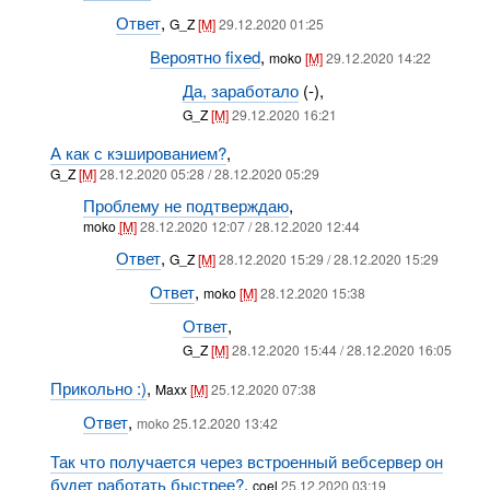
Ответ
,
G_Z
[M]
29.12.2020 01:25
Вероятно fixed
,
moko
[M]
29.12.2020 14:22
Да, заработало
(-),
G_Z
[M]
29.12.2020 16:21
А как с кэшированием?
,
G_Z
[M]
28.12.2020 05:28 / 28.12.2020 05:29
Проблему не подтверждаю
,
moko
[M]
28.12.2020 12:07 / 28.12.2020 12:44
Ответ
,
G_Z
[M]
28.12.2020 15:29 / 28.12.2020 15:29
Ответ
,
moko
[M]
28.12.2020 15:38
Ответ
,
G_Z
[M]
28.12.2020 15:44 / 28.12.2020 16:05
Прикольно :)
,
Maxx
[M]
25.12.2020 07:38
Ответ
,
moko 25.12.2020 13:42
Так что получается через встроенный вебсервер он
будет работать быстрее?
,
coel
25.12.2020 03:19