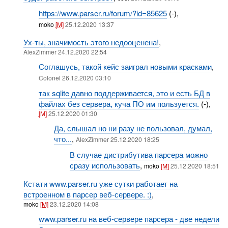
https://www.parser.ru/forum/?id=85625
(-),
moko
[M]
25.12.2020 13:37
Ух-ты, значимость этого недооценена!
,
AlexZimmer 24.12.2020 22:54
Соглашусь, такой кейс заиграл новыми красками
,
Colonel 26.12.2020 03:10
так sqlite давно поддерживается, это и есть БД в
файлах без сервера, куча ПО им пользуется.
(-),
[M]
25.12.2020 01:30
Да, слышал но ни разу не пользовал, думал,
что...
,
AlexZimmer 25.12.2020 18:25
В случае дистрибутива парсера можно
сразу использовать
,
moko
[M]
25.12.2020 18:51
Кстати www.parser.ru уже сутки работает на
встроенном в парсер веб-сервере. :)
,
moko
[M]
23.12.2020 14:08
www.parser.ru на веб-сервере парсера - две недели