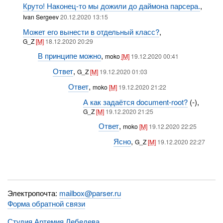
Круто! Наконец-то мы дожили до даймона парсера.
,
Ivan Sergeev
20.12.2020 13:15
Может его вынести в отдельный класс?
,
G_Z
[M]
18.12.2020 20:29
В принципе можно
,
moko
[M]
19.12.2020 00:41
Ответ
,
G_Z
[M]
19.12.2020 01:03
Ответ
,
moko
[M]
19.12.2020 21:22
А как задаётся document-root?
(-),
G_Z
[M]
19.12.2020 21:25
Ответ
,
moko
[M]
19.12.2020 22:25
Ясно
,
G_Z
[M]
19.12.2020 22:27
Электропочта:
mailbox@parser.ru
Форма обратной связи
Студия Артемия Лебедева