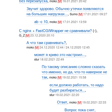
без перезапуска
,
moko
[M]
16.01.2021 20:42
Звучит здорово. Обычно утечки появляются
на больших нагрузках...
,
Sumo
[M]
17.01.2021 09:27
ab -c 10
,
moko
[M]
17.01.2021 13:59
С nginx + FastCGIWrapper не сравнивали?
(-),
G_Z
[M]
23.12.2020 20:10
А что там сравнивать?
,
moko
[M]
24.12.2020 12:44 / 24.12.2020 12:45
может я криво это настроил...
,
stur
18.02.2021 22:49
По такому описанию сложно сказать
что именно, но да, что-то наверное не
так
,
moko
[M]
19.02.2021 15:58
если должно работать, то надо
будет разбираться...
,
stur
19.02.2021 22:20
Ответ
,
moko
[M]
19.02.2021 22:33
Вопрос пока снят,