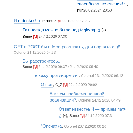
спасибо за пояснения! :)
,
stur
20.02.2021 20:50
И в docker! :)
,
redactor
[M]
22.12.2020 23:17
Так всегда можно было под fcgiwrap ;)
(-),
Sumo
[M]
24.12.2020 07:30
GET и POST бы в form различать, для порядка ещё
,
Colonel 21.12.2020 04:53
Вы расстроитесь...
,
Sumo
[M]
21.12.2020 09:37 / 21.12.2020 09:40
Не вижу противоречий.
,
Colonel 23.12.2020 06:12
Ответ
,
G_Z
[M]
23.12.2020 20:02
А в чем проблема ленивой
реализации?
,
Colonel 24.12.2020 04:49
Ответ известный — примем патч
;)
(-),
Sumo
[M]
24.12.2020 07:31
*Опечатка
,
Colonel 23.12.2020 06:26