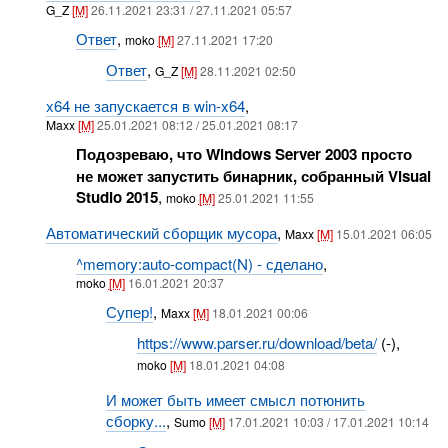
G_Z
[M]
26.11.2021 23:31 / 27.11.2021 05:57
Ответ
,
moko
[M]
27.11.2021 17:20
Ответ
,
G_Z
[M]
28.11.2021 02:50
x64 не запускается в win-x64
,
Maxx
[M]
25.01.2021 08:12 / 25.01.2021 08:17
Подозреваю, что Windows Server 2003 просто
не может запустить бинарник, собранный Visual
Studio 2015
,
moko
[M]
25.01.2021 11:55
Автоматический сборщик мусора
,
Maxx
[M]
15.01.2021 06:05
^memory:auto-compact(N) - сделано
,
moko
[M]
16.01.2021 20:37
Супер!
,
Maxx
[M]
18.01.2021 00:06
https://www.parser.ru/download/beta/
(-),
moko
[M]
18.01.2021 04:08
И может быть имеет смысл потюнить
сборку...
,
Sumo
[M]
17.01.2021 10:03 / 17.01.2021 10:14