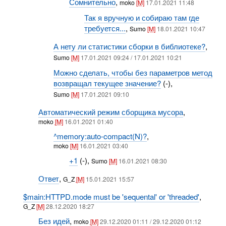
Сомнительно
,
moko
[M]
17.01.2021 11:48
Так я вручную и собираю там где
требуется...
,
Sumo
[M]
18.01.2021 10:47
А нету ли статистики сборки в библиотеке?
,
Sumo
[M]
17.01.2021 09:24 / 17.01.2021 10:21
Можно сделать, чтобы без параметров метод
возвращал текущее значение?
(-),
Sumo
[M]
17.01.2021 09:10
Автоматический режим сборщика мусора
,
moko
[M]
16.01.2021 01:40
^memory:auto-compact(N)?
,
moko
[M]
16.01.2021 03:40
+1
(-),
Sumo
[M]
16.01.2021 08:30
Ответ
,
G_Z
[M]
15.01.2021 15:57
$main:HTTPD.mode must be 'sequental' or 'threaded'
,
G_Z
[M]
28.12.2020 18:27
Без идей
,
moko
[M]
29.12.2020 01:11 / 29.12.2020 01:12