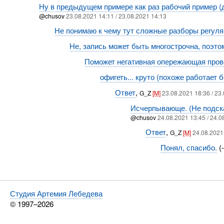
Ну в предыдущем примере как раз рабочий пример (дл
@chusov
23.08.2021 14:11 / 23.08.2021 14:13
Не понимаю к чему тут сложные разборы регу
Не, запись может быть многострочна, поэтом
Поможет негативная опережающая пров
офигеть... круто (похоже работает 
Ответ
,
G_Z
[M]
23.08.2021 18:36 / 23
Исчерпывающе. (Не подск
@chusov
24.08.2021 13:45 / 24.0
Ответ
,
G_Z
[M]
24.08.2021
Понял, спасибо.
(-
Студия Артемия Лебедева
© 1997–2026