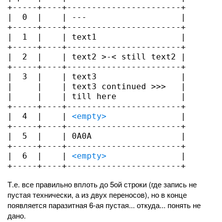
+-----+----+-----------------------+

|  0  |    | ---                   |

+-----+----+-----------------------+

|  1  |    | text1                 |

+-----+----+-----------------------+

|  2  |    | text2 >-< still text2 |

+-----+----+-----------------------+

|  3  |    | text3                 |

|     |    | text3 continued >>>   |

|     |    | till here             |

+-----+----+-----------------------+

|  4  |    | 
<empty>
               |

+-----+----+-----------------------+

|  5  |    | 0A0A                  |

+-----+----+-----------------------+

|  6  |    | 
<empty>
               |

+-----+----+-----------------------+
Т.е. все правильно вплоть до 5ой строки (где запись не
пустая технически, а из двух переносов), но в конце
появляется паразитная 6-ая пустая... откуда... понять не
дано.