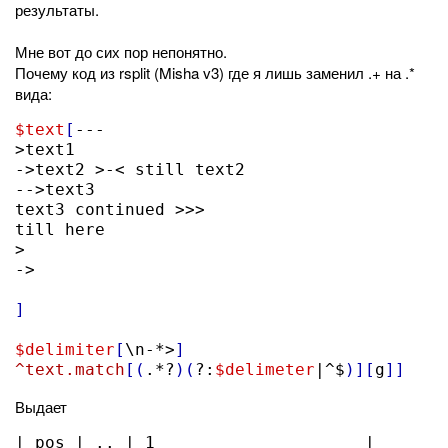
результаты.
Мне вот до сих пор непонятно.
Почему код из rsplit (Misha v3) где я лишь заменил .+ на .*
вида:
$text
[
---

>text1

->text2 >-< still text2

-->text3

text3 continued >>>

till here

>

->

]
$delimiter
[
\n-*>
]
^text.match
[(
.*?
)(
?:
$delimeter
|^$
)][
g
]]
Выдает
| pos | .. | 1                     |
