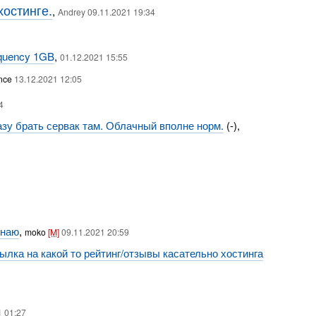
остинге.
,
Andrey 09.11.2021 19:34
equency 1GB
,
01.12.2021 15:55
nce
13.12.2021 12:05
4
азу брать сервак там. Облачный вполне норм.
(-),
инаю
,
moko
[M]
09.11.2021 20:59
ылка на какой то рейтинг/отзывы касательно хостинга
1 01:27