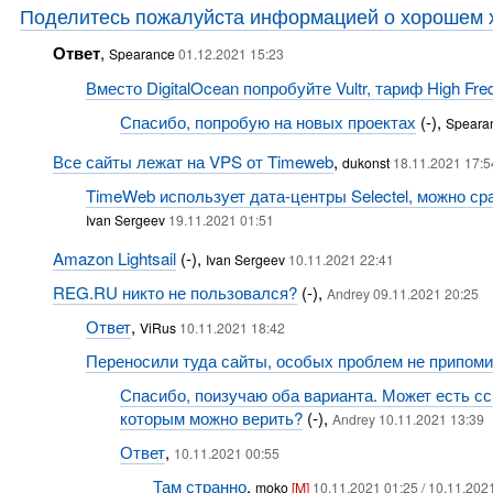
Поделитесь пожалуйста информацией о хорошем х
Ответ
,
Spearance
01.12.2021 15:23
Вместо DigitalOcean попробуйте Vultr, тариф High Fr
Спасибо, попробую на новых проектах
(-),
Speara
Все сайты лежат на VPS от Timeweb
,
dukonst
18.11.2021 17:5
TimeWeb использует дата-центры Selectel, можно ср
Ivan Sergeev
19.11.2021 01:51
Amazon Lightsail
(-),
Ivan Sergeev
10.11.2021 22:41
REG.RU никто не пользовался?
(-),
Andrey 09.11.2021 20:25
Ответ
,
ViRus
10.11.2021 18:42
Переносили туда сайты, особых проблем не припом
Спасибо, поизучаю оба варианта. Может есть сс
которым можно верить?
(-),
Andrey 10.11.2021 13:39
Ответ
,
10.11.2021 00:55
Там странно
,
moko
[M]
10.11.2021 01:25 / 10.11.202