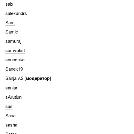
saix
salexandrs
Sam
Samic
samuraj
samy56st
sanechka
Sanek19
Sanja v.2
[
модератор
]
sanjar
sArutiun
sas
Sasa
sasha
Satan