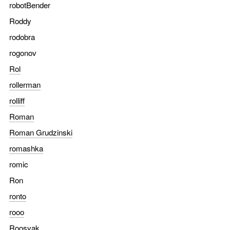
robotBender
Roddy
rodobra
rogonov
Rol
rollerman
rolliff
Roman
Roman Grudzinski
romashka
romic
Ron
ronto
rooo
Roosyak