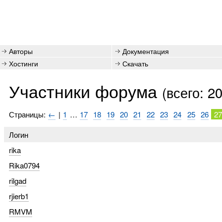
Авторы
Документация
Хостинги
Скачать
Участники форума
(всего: 2
Страницы:
←
|
1
…
17
18
19
20
21
22
23
24
25
26
2
Логин
rika
Rika0794
rilgad
rjierb1
RMVM