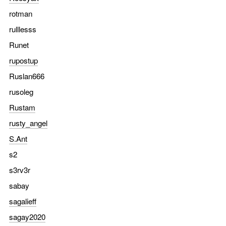
rotman
rulllesss
Runet
rupostup
Ruslan666
rusoleg
Rustam
rusty_angel
S.Ant
s2
s3rv3r
sabay
sagalieff
sagay2020