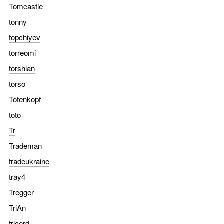
Tomcastle
tonny
topchiyev
torreomi
torshian
torso
Totenkopf
toto
Tr
Trademan
tradeukraine
tray4
Tregger
TriAn
tricord