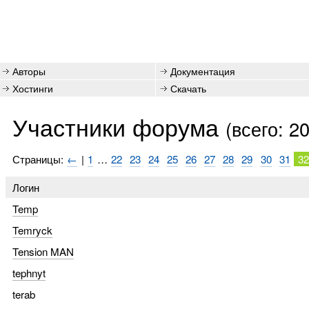
Авторы
Документация
Хостинги
Скачать
Участники форума
(всего: 2
Страницы:
←
|
1
…
22
23
24
25
26
27
28
29
30
31
3
Логин
Temp
Temryck
Tension MAN
tephnyt
terab