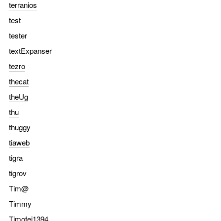
terranios
test
tester
textExpanser
tezro
thecat
theUg
thu
thuggy
tiaweb
tigra
tigrov
Tim@
Timmy
Timofei1394