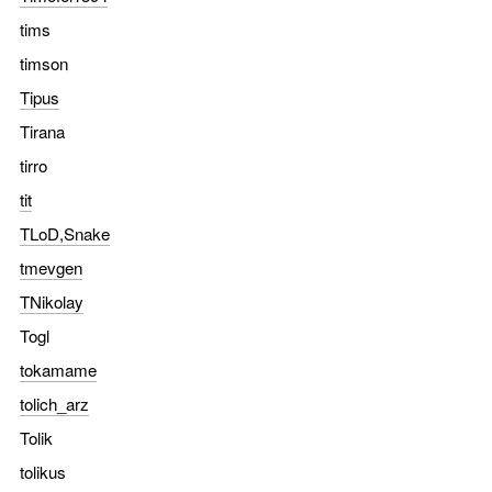
tims
timson
Tipus
Tirana
tirro
tit
TLoD,Snake
tmevgen
TNikolay
Togl
tokamame
tolich_arz
Tolik
tolikus