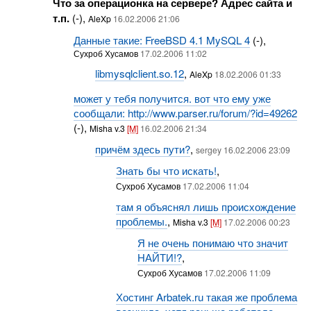
Что за операционка на сервере? Адрес сайта и
т.п.
(-),
AleXp
16.02.2006 21:06
Данные такие: FreeBSD 4.1 MySQL 4
(-),
Сухроб Хусамов
17.02.2006 11:02
libmysqlclient.so.12
,
AleXp
18.02.2006 01:33
может у тебя получится. вот что ему уже
сообщали: http://www.parser.ru/forum/?id=49262
(-),
Misha v.3
[M]
16.02.2006 21:34
причём здесь пути?
,
sergey 16.02.2006 23:09
Знать бы что искать!
,
Сухроб Хусамов
17.02.2006 11:04
там я объяснял лишь происхождение
проблемы.
,
Misha v.3
[M]
17.02.2006 00:23
Я не очень понимаю что значит
НАЙТИ!?
,
Сухроб Хусамов
17.02.2006 11:09
Хостинг Arbatek.ru такая же проблема