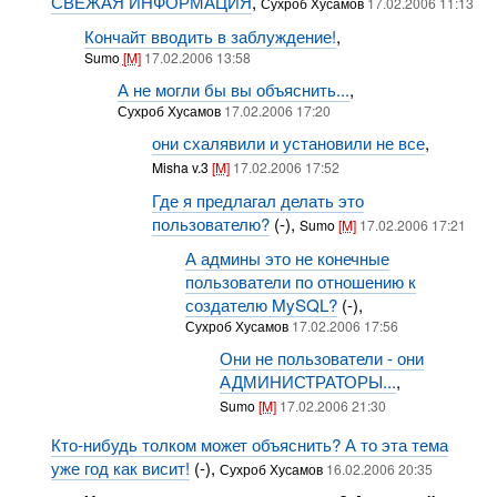
СВЕЖАЯ ИНФОРМАЦИЯ
,
Сухроб Хусамов
17.02.2006 11:13
Кончайт вводить в заблуждение!
,
Sumo
[M]
17.02.2006 13:58
А не могли бы вы объяснить...
,
Сухроб Хусамов
17.02.2006 17:20
они схалявили и установили не все
,
Misha v.3
[M]
17.02.2006 17:52
Где я предлагал делать это
пользователю?
(-),
Sumo
[M]
17.02.2006 17:21
А админы это не конечные
пользователи по отношению к
создателю MySQL?
(-),
Сухроб Хусамов
17.02.2006 17:56
Они не пользователи - они
АДМИНИСТРАТОРЫ...
,
Sumo
[M]
17.02.2006 21:30
Кто-нибудь толком может объяснить? А то эта тема
уже год как висит!
(-),
Сухроб Хусамов
16.02.2006 20:35