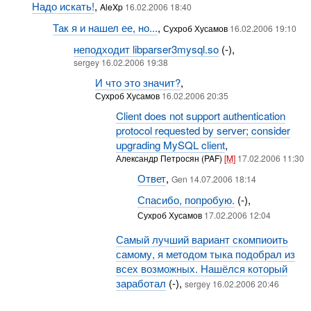
Надо искать!
,
AleXp
16.02.2006 18:40
Так я и нашел ее, но...
,
Сухроб Хусамов
16.02.2006 19:10
неподходит libparser3mysql.so
(-),
sergey 16.02.2006 19:38
И что это значит?
,
Сухроб Хусамов
16.02.2006 20:35
Client does not support authentication
protocol requested by server; consider
upgrading MySQL client
,
Александр Петросян (PAF)
[M]
17.02.2006 11:30
Ответ
,
Gen 14.07.2006 18:14
Спасибо, попробую.
(-),
Сухроб Хусамов
17.02.2006 12:04
Самый лучший вариант скомпиоить
самому, я методом тыка подобрал из
всех возможных. Нашёлся который
заработал
(-),
sergey 16.02.2006 20:46