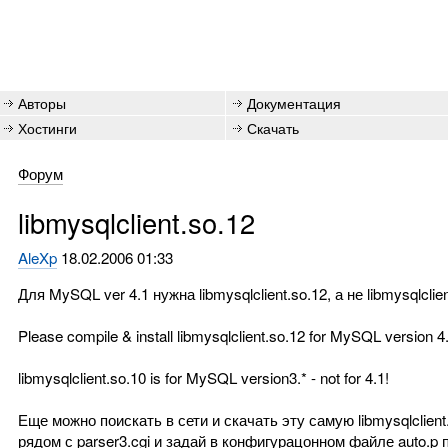
Авторы
Документация
Хостинги
Скачать
Форум
libmysqlclient.so.12
AleXp
18.02.2006 01:33
Для MySQL ver 4.1 нужна libmysqlclient.so.12, а не libmysqlc
Please compile & install libmysqlclient.so.12 for MySQL version 4.
libmysqlclient.so.10 is for MySQL version3.* - not for 4.1!
Еще можно поискать в сети и скачать эту самую libmysqlclien
рядом с parser3.cgi и задай в конфигурацонном файле auto.p 