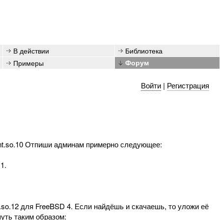
В действии
Библиотека
Примеры
Форум
Войти
|
Регистрация
lient.so.10 Отпиши админам примерно следующее:
1.
t.so.12 для FreeBSD 4. Если найдёшь и скачаешь, то уложи её
путь таким образом: