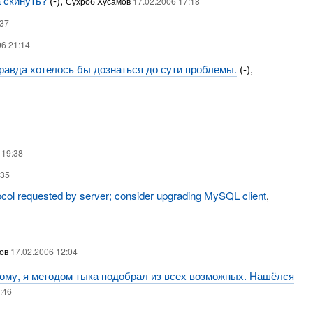
 скинуть?
(-),
Сухроб Хусамов
17.02.2006 17:18
:37
06 21:14
правда хотелось бы дознаться до сути проблемы.
(-),
 19:38
:35
tocol requested by server; consider upgrading MySQL client
,
мов
17.02.2006 12:04
ому, я методом тыка подобрал из всех возможных. Нашёлся
:46