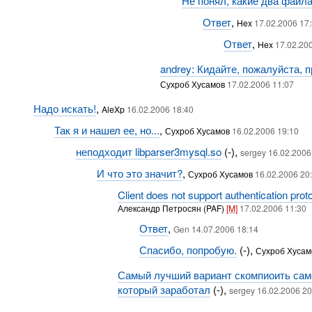
Не понял, какие два файла
Ответ
,
Hex
17.02.2006 17
Ответ
,
Hex
17.02.20
andrey: Кидайте, пожалуйста, 
Сухроб Хусамов
17.02.2006 11:07
Надо искать!
,
AleXp
16.02.2006 18:40
Так я и нашел ее, но...
,
Сухроб Хусамов
16.02.2006 19:10
неподходит libparser3mysql.so
(-),
sergey 16.02.2006
И что это значит?
,
Сухроб Хусамов
16.02.2006 20
Client does not support authentication pro
Александр Петросян (PAF)
[M]
17.02.2006 11:30
Ответ
,
Gen 14.07.2006 18:14
Спасибо, попробую.
(-),
Сухроб Хуса
Самый лучший вариант скомпиоить сам
который заработал
(-),
sergey 16.02.2006 20