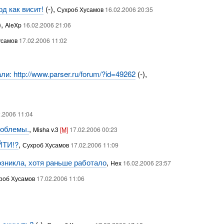
д как висит!
(-),
Сухроб Хусамов
16.02.2006 20:35
),
AleXp
16.02.2006 21:06
усамов
17.02.2006 11:02
и: http://www.parser.ru/forum/?id=49262
(-),
2.2006 11:04
роблемы.
,
Misha v.3
[M]
17.02.2006 00:23
ЙТИ!?
,
Сухроб Хусамов
17.02.2006 11:09
возникла, хотя раньше работало
,
Hex
16.02.2006 23:57
роб Хусамов
17.02.2006 11:06