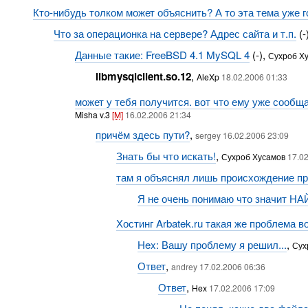
Кто-нибудь толком может объяснить? А то эта тема уже го
Что за операционка на сервере? Адрес сайта и т.п.
(-
Данные такие: FreeBSD 4.1 MySQL 4
(-),
Сухроб Х
libmysqlclient.so.12
,
AleXp
18.02.2006 01:33
может у тебя получится. вот что ему уже сообщал
Misha v.3
[M]
16.02.2006 21:34
причём здесь пути?
,
sergey 16.02.2006 23:09
Знать бы что искать!
,
Сухроб Хусамов
17.0
там я объяснял лишь происхождение п
Я не очень понимаю что значит НА
Хостинг Arbatek.ru такая же проблема 
Hex: Вашу проблему я решил...
,
Сух
Ответ
,
andrey 17.02.2006 06:36
Ответ
,
Hex
17.02.2006 17:09