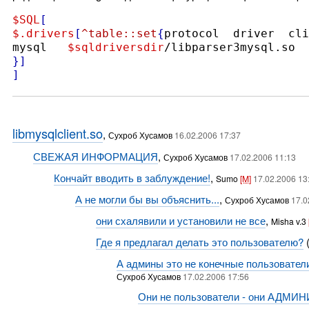
$SQL
[
$.drivers
[
^table::set
{
protocol	driver	client

mysql	
$sqldriversdir
}]
]
libmysqlclient.so
,
Сухроб Хусамов
16.02.2006 17:37
СВЕЖАЯ ИНФОРМАЦИЯ
,
Сухроб Хусамов
17.02.2006 11:13
Кончайт вводить в заблуждение!
,
Sumo
[M]
17.02.2006 13
А не могли бы вы объяснить...
,
Сухроб Хусамов
17.0
они схалявили и установили не все
,
Misha v.3
Где я предлагал делать это пользователю?
(
А админы это не конечные пользовате
Сухроб Хусамов
17.02.2006 17:56
Они не пользователи - они АДМИ