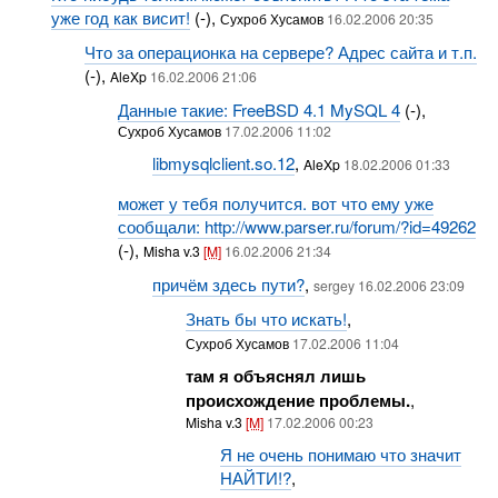
уже год как висит!
(-),
Сухроб Хусамов
16.02.2006 20:35
Что за операционка на сервере? Адрес сайта и т.п.
(-),
AleXp
16.02.2006 21:06
Данные такие: FreeBSD 4.1 MySQL 4
(-),
Сухроб Хусамов
17.02.2006 11:02
libmysqlclient.so.12
,
AleXp
18.02.2006 01:33
может у тебя получится. вот что ему уже
сообщали: http://www.parser.ru/forum/?id=49262
(-),
Misha v.3
[M]
16.02.2006 21:34
причём здесь пути?
,
sergey 16.02.2006 23:09
Знать бы что искать!
,
Сухроб Хусамов
17.02.2006 11:04
там я объяснял лишь
происхождение проблемы.
,
Misha v.3
[M]
17.02.2006 00:23
Я не очень понимаю что значит
НАЙТИ!?
,