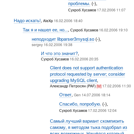
проблемы.
(-),
Сухроб Хусамов
17.02.2006 11:07
Надо искать!
,
AleXp
16.02.2006 18:40
Так я и нашел ее, но...
,
Сухроб Хусамов
16.02.2006 19:10
неподходит libparser3mysql.so
(-),
sergey 16.02.2006 19:38
И что это значит?
,
Сухроб Хусамов
16.02.2006 20:35
Client does not support authentication
protocol requested by server; consider
upgrading MySQL client
,
Александр Петросян (PAF)
[M]
17.02.2006 11:30
Ответ
,
Gen 14.07.2006 18:14
Спасибо, попробую.
(-),
Сухроб Хусамов
17.02.2006 12:04
Самый лучший вариант скомпиоить
самому, я методом тыка подобрал из
всех возможных. Нашёлся который