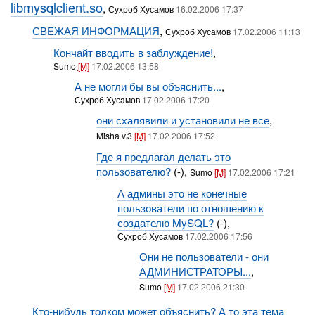
libmysqlclient.so
,
Сухроб Хусамов
16.02.2006 17:37
СВЕЖАЯ ИНФОРМАЦИЯ
,
Сухроб Хусамов
17.02.2006 11:13
Кончайт вводить в заблуждение!
,
Sumo
[M]
17.02.2006 13:58
А не могли бы вы объяснить...
,
Сухроб Хусамов
17.02.2006 17:20
они схалявили и установили не все
,
Misha v.3
[M]
17.02.2006 17:52
Где я предлагал делать это
пользователю?
(-),
Sumo
[M]
17.02.2006 17:21
А админы это не конечные
пользователи по отношению к
создателю MySQL?
(-),
Сухроб Хусамов
17.02.2006 17:56
Они не пользователи - они
АДМИНИСТРАТОРЫ...
,
Sumo
[M]
17.02.2006 21:30
Кто-нибудь толком может объяснить? А то эта тема