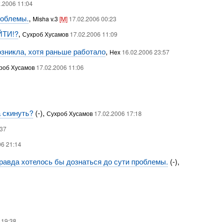
2.2006 11:04
роблемы.
,
Misha v.3
[M]
17.02.2006 00:23
ЙТИ!?
,
Сухроб Хусамов
17.02.2006 11:09
возникла, хотя раньше работало
,
Hex
16.02.2006 23:57
роб Хусамов
17.02.2006 11:06
 скинуть?
(-),
Сухроб Хусамов
17.02.2006 17:18
:37
06 21:14
правда хотелось бы дознаться до сути проблемы.
(-),
 19:38