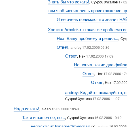
Знать бы что искать!
,
Сухроб Хусамов
17.0
там я объяснял лишь происхождение п
Я не очень понимаю что значит НА
Хостинг Arbatek.ru такая же проблема 
Hex: Вашу проблему я решил...
,
Сух
Ответ
,
andrey 17.02.2006 06:36
Ответ
,
Hex
17.02.2006 17:09
Не понял, какие два файла
Ответ
,
Hex
17.02.2006 17
Ответ
,
Hex
17.02.20
andrey: Кидайте, пожалуйста, 
Сухроб Хусамов
17.02.2006 11:07
Надо искать!
,
AleXp
16.02.2006 18:40
Так я и нашел ее, но...
,
Сухроб Хусамов
16.02.2006 19:10
неподходит libparser3mysql.so
(-),
sergey 16.02.2006