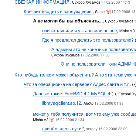
СВЕЖАЯ ИНФОРМАЦИЯ
,
Сухроб Хусамов
17.02.2006 11:13
Кончайт вводить в заблуждение!
,
Sumo
[M]
17.02.2006 13
А не могли бы вы объяснить...
,
Сухроб Хусамов
1
они схалявили и установили не все
,
Misha v.3
Где я предлагал делать это пользователю?
(
А админы это не конечные пользовате
Сухроб Хусамов
17.02.2006 17:56
Они не пользователи - они АДМИ
Кто-нибудь толком может объяснить? А то эта тема уже го
Что за операционка на сервере? Адрес сайта и т.п.
(-
Данные такие: FreeBSD 4.1 MySQL 4
(-),
Сухроб Х
libmysqlclient.so.12
,
AleXp
18.02.2006 01:33
может у тебя получится. вот что ему уже сообщал
Misha v.3
[M]
16.02.2006 21:34
причём здесь пути?
,
sergey 16.02.2006 23:09