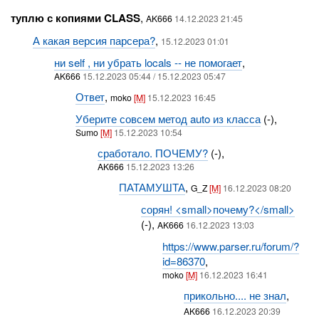
туплю с копиями CLASS
,
AK666
14.12.2023 21:45
А какая версия парсера?
,
15.12.2023 01:01
ни self , ни убрать locals -- не помогает
,
AK666
15.12.2023 05:44 / 15.12.2023 05:47
Ответ
,
moko
[M]
15.12.2023 16:45
Уберите совсем метод auto из класса
(-),
Sumo
[M]
15.12.2023 10:54
сработало. ПОЧЕМУ?
(-),
AK666
15.12.2023 13:26
ПАТАМУШТА
,
G_Z
[M]
16.12.2023 08:20
сорян! <small>почему?</small>
(-),
AK666
16.12.2023 13:03
https://www.parser.ru/forum/?
id=86370
,
moko
[M]
16.12.2023 16:41
прикольно.... не знал
,
AK666
16.12.2023 20:39