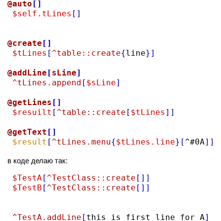
@auto
[]
$self.tLines
[]
@create
[]
$tLines
[
^table::create
{
line
}]
@addLine
[
sLine
]
^tLines.append
[
$sLine
]
@getLines
[]
$resuilt
[
^table::create
[
$tLines
]]
@getText
[]
$result
[
^tLines.menu
{
$tLines.line
}
[
^#0A
]]
в коде делаю так:
$TestA
[
^TestClass::create
[]]
$TestB
[
^TestClass::create
[]]
^TestA.addLine
[
this is first line for A
]