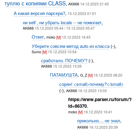
туплю с копиями CLASS
,
AK666
14.12.2023 21:45
А какая версия парсера?
,
15.12.2023 01:01
ни self , ни убрать locals -- не помогает
,
AK666
15.12.2023 05:44 / 15.12.2023 05:47
Ответ
,
moko
[M]
15.12.2023 16:45
Уберите совсем метод auto из класса
(-),
Sumo
[M]
15.12.2023 10:54
сработало. ПОЧЕМУ?
(-),
AK666
15.12.2023 13:26
ПАТАМУШТА
,
G_Z
[M]
16.12.2023 08:20
сорян! <small>почему?</small>
(-),
AK666
16.12.2023 13:03
https://www.parser.ru/forum/?
id=86370
,
moko
[M]
16.12.2023 16:41
прикольно.... не знал
,
AK666
16.12.2023 20:39