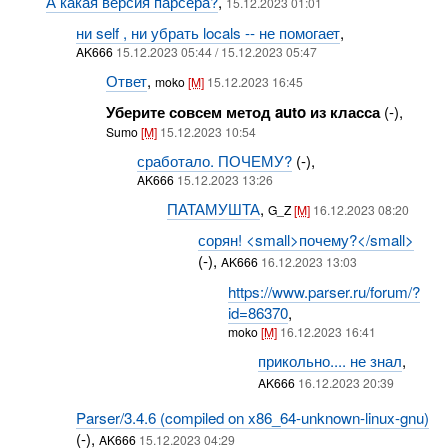
А какая версия парсера?
,
15.12.2023 01:01
ни self , ни убрать locals -- не помогает
,
AK666
15.12.2023 05:44 / 15.12.2023 05:47
Ответ
,
moko
[M]
15.12.2023 16:45
Уберите совсем метод auto из класса
(-),
Sumo
[M]
15.12.2023 10:54
сработало. ПОЧЕМУ?
(-),
AK666
15.12.2023 13:26
ПАТАМУШТА
,
G_Z
[M]
16.12.2023 08:20
сорян! <small>почему?</small>
(-),
AK666
16.12.2023 13:03
https://www.parser.ru/forum/?
id=86370
,
moko
[M]
16.12.2023 16:41
прикольно.... не знал
,
AK666
16.12.2023 20:39
Parser/3.4.6 (compiled on x86_64-unknown-linux-gnu)
(-),
AK666
15.12.2023 04:29