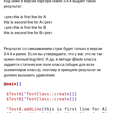
Код ниже в версии парсера новее 3.4.4 выдает такой
результат:
<pre>this is first line for A
this is second line for A</pre>
<pre>this is first line for B
this is second line for B</pre>
Результат со смешиванием строк будет только в версии
3.4.4 и ранее. Если вы утверждаете, что у вас это не так -
нужен полный bug.html. И да, в методе @auto класса
задается статическое поле класса (общее для всех
экземпляров класса), поэтому в принципе результат не
должен вызывать удивления.
@main
[]
$TestA
[
^TestClass::create
[]]
$TestB
[
^TestClass::create
[]]
^TestA.addLine
[
this is first line for A
]