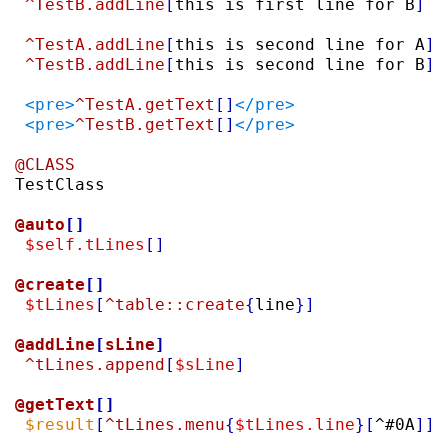
^TestB.addLine
[
this is first line for B
]
^TestA.addLine
[
this is second line for A
]
^TestB.addLine
[
this is second line for B
]
<pre>
^TestA.getText
[]
</pre>
<pre>
^TestB.getText
[]
</pre>
@CLASS

TestClass

@auto
[]
$self.tLines
[]
@create
[]
$tLines
[
^table::create
{
line
}]
@addLine
[
sLine
]
^tLines.append
[
$sLine
]
@getText
[]
$result
[
^tLines.menu
{
$tLines.line
}
[
^#0A
]]