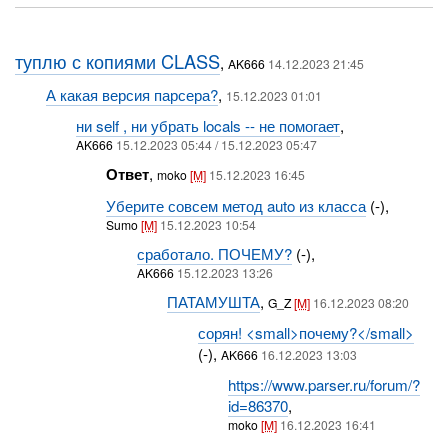
туплю с копиями CLASS
,
AK666
14.12.2023 21:45
А какая версия парсера?
,
15.12.2023 01:01
ни self , ни убрать locals -- не помогает
,
AK666
15.12.2023 05:44 / 15.12.2023 05:47
Ответ
,
moko
[M]
15.12.2023 16:45
Уберите совсем метод auto из класса
(-),
Sumo
[M]
15.12.2023 10:54
сработало. ПОЧЕМУ?
(-),
AK666
15.12.2023 13:26
ПАТАМУШТА
,
G_Z
[M]
16.12.2023 08:20
сорян! <small>почему?</small>
(-),
AK666
16.12.2023 13:03
https://www.parser.ru/forum/?
id=86370
,
moko
[M]
16.12.2023 16:41