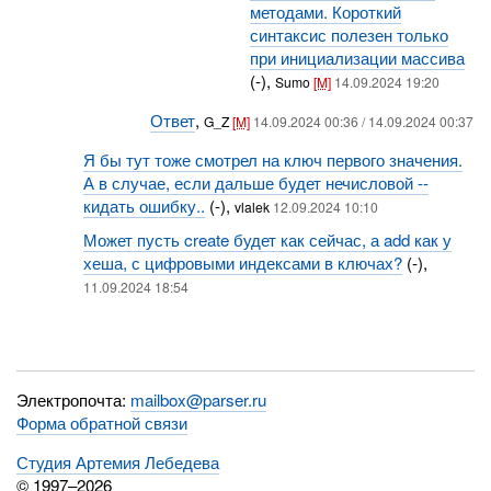
методами. Короткий
синтаксис полезен только
при инициализации массива
(-),
Sumo
[M]
14.09.2024 19:20
Ответ
,
G_Z
[M]
14.09.2024 00:36 / 14.09.2024 00:37
Я бы тут тоже смотрел на ключ первого значения.
А в случае, если дальше будет нечисловой --
кидать ошибку..
(-),
vlalek
12.09.2024 10:10
Может пусть create будет как сейчас, а add как у
хеша, с цифровыми индексами в ключах?
(-),
11.09.2024 18:54
Электропочта:
mailbox@parser.ru
Форма обратной связи
Студия Артемия Лебедева
© 1997–2026