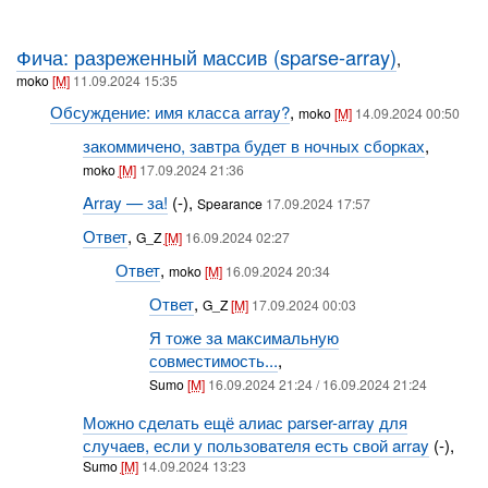
Фича: разреженный массив (sparse-array)
,
moko
[M]
11.09.2024 15:35
Обсуждение: имя класса array?
,
moko
[M]
14.09.2024 00:50
закоммичено, завтра будет в ночных сборках
,
moko
[M]
17.09.2024 21:36
Array — за!
(-),
Spearance
17.09.2024 17:57
Ответ
,
G_Z
[M]
16.09.2024 02:27
Ответ
,
moko
[M]
16.09.2024 20:34
Ответ
,
G_Z
[M]
17.09.2024 00:03
Я тоже за максимальную
совместимость...
,
Sumo
[M]
16.09.2024 21:24 / 16.09.2024 21:24
Можно сделать ещё алиас parser-array для
случаев, если у пользователя есть свой array
(-),
Sumo
[M]
14.09.2024 13:23