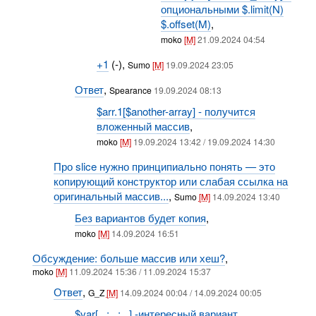
опциональными $.limit(N)
$.offset(M)
,
moko
[M]
21.09.2024 04:54
+1
(-),
Sumo
[M]
19.09.2024 23:05
Ответ
,
Spearance
19.09.2024 08:13
$arr.1[$another-array] - получится
вложенный массив
,
moko
[M]
19.09.2024 13:42 / 19.09.2024 14:30
Про slice нужно принципиально понять — это
копирующий конструктор или слабая ссылка на
оригинальный массив...
,
Sumo
[M]
14.09.2024 13:40
Без вариантов будет копия
,
moko
[M]
14.09.2024 16:51
Обсуждение: больше массив или хеш?
,
moko
[M]
11.09.2024 15:36 / 11.09.2024 15:37
Ответ
,
G_Z
[M]
14.09.2024 00:04 / 14.09.2024 00:05
$var[...;...;...] -интересный вариант
,