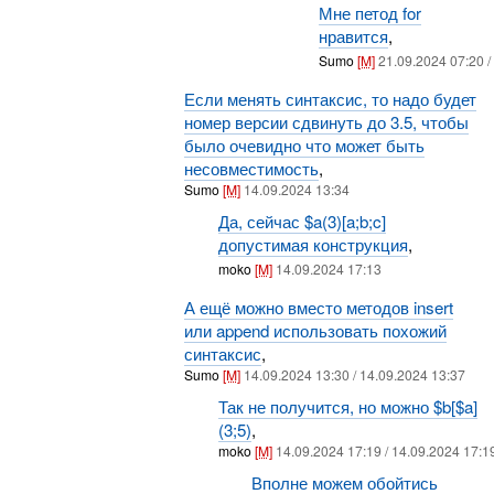
Мне петод for
нравится
,
Sumo
[M]
21.09.2024 07:20 /
Если менять синтаксис, то надо будет
номер версии сдвинуть до 3.5, чтобы
было очевидно что может быть
несовместимость
,
Sumo
[M]
14.09.2024 13:34
Да, сейчас $a(3)[a;b;c]
допустимая конструкция
,
moko
[M]
14.09.2024 17:13
А ещё можно вместо методов insert
или append использовать похожий
синтаксис
,
Sumo
[M]
14.09.2024 13:30 / 14.09.2024 13:37
Так не получится, но можно $b[$a]
(3;5)
,
moko
[M]
14.09.2024 17:19 / 14.09.2024 17:1
Вполне можем обойтись