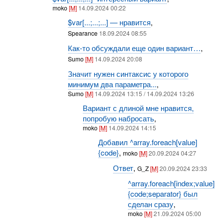
moko
[M]
14.09.2024 00:22
$var[...;...;...] — нравится
,
Spearance
18.09.2024 08:55
Как-то обсуждали еще один вариант…
,
Sumo
[M]
14.09.2024 20:08
Значит нужен синтаксис у которого
минимум два параметра...
,
Sumo
[M]
14.09.2024 13:15 / 14.09.2024 13:26
Вариант с длиной мне нравится,
попробую набросать
,
moko
[M]
14.09.2024 14:15
Добавил ^array.foreach[value]
{code}
,
moko
[M]
20.09.2024 04:27
Ответ
,
G_Z
[M]
20.09.2024 23:33
^array.foreach[index;value]
{code;separator} был
сделан сразу
,
moko
[M]
21.09.2024 05:00