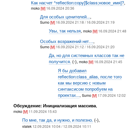
Как насчет ^reflection:copy[$class;новое_имя]?
,
moko
[M]
16.09.2024 20:36
Для особых ценителей...
,
Sumo
[M]
16.09.2024 21:18 / 16.09.2024 21:19
Увы, так нельзя
,
moko
[M]
16.09.2024 21:48
Особых возражений нет…
,
Sumo
[M]
16.09.2024 21:12 / 16.09.2024 21:20
Да, но для системных классов так не
получится.
(-),
moko
[M]
16.09.2024 21:45
Я бы добавил
reflection:class_alias, после того
как мы версию с новым
синтаксисом попробуем на
проектах...
,
Sumo
[M]
17.09.2024 12:02
Обсуждение: Инициализация массива
,
moko
[M]
11.09.2024 15:43
По мне, так да, и нужно, и полезно.
(-),
vlalek
12.09.2024 10:04 / 12.09.2024 10:11