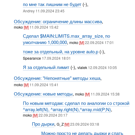
по мне так лишним не будет
(-),
Andrey 11.09.2024 23:45
Обсуждение: ограничение длины массива
,
moko
[M]
11.09.2024 15:42
Сделал $MAIN:LIMITS.max_array_size, по
умолчанию 1,000,000
,
moko
[M]
22.09.2024 17:01
тоже за отдельный, на уровне auto.p
(-),
Spearance
17.09.2024 18:01
Я за отдельный лимит
(-),
vlalek
12.09.2024 10:05
Обсуждение: "Непонятные" методы хеша
,
moko
[M]
11.09.2024 15:41
Обсуждение: новые методы
,
moko
[M]
11.09.2024 15:38
По новым методам: сделал по аналогии со строкой
^array.left(N), ^array.right(N),^array.mid(P;N)
,
moko
[M]
22.09.2024 20:17
Про дырки
,
G_Z
[M]
23.09.2024 03:18
Можно просто не делать дырки и спать