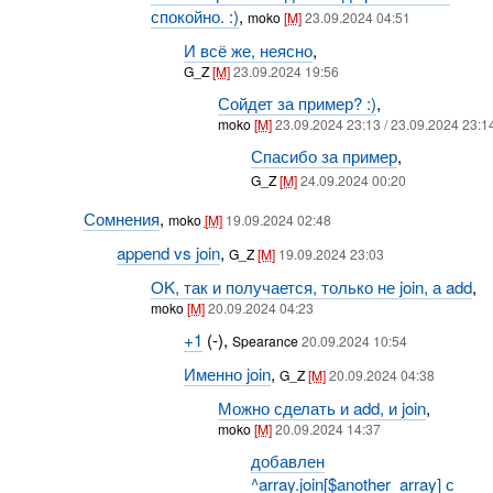
спокойно. :)
,
moko
[M]
23.09.2024 04:51
И всё же, неясно
,
G_Z
[M]
23.09.2024 19:56
Сойдет за пример? :)
,
moko
[M]
23.09.2024 23:13 / 23.09.2024 23:1
Спасибо за пример
,
G_Z
[M]
24.09.2024 00:20
Сомнения
,
moko
[M]
19.09.2024 02:48
append vs join
,
G_Z
[M]
19.09.2024 23:03
OK, так и получается, только не join, а add
,
moko
[M]
20.09.2024 04:23
+1
(-),
Spearance
20.09.2024 10:54
Именно join
,
G_Z
[M]
20.09.2024 04:38
Можно сделать и add, и join
,
moko
[M]
20.09.2024 14:37
добавлен
^array.join[$another_array] с