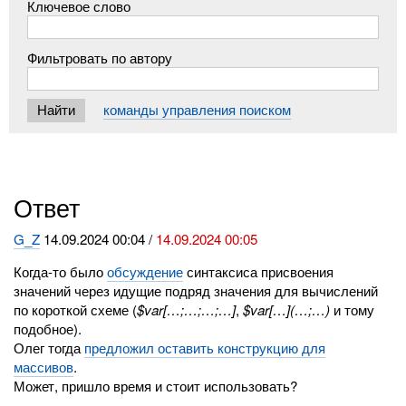
Ключевое слово
Фильтровать по автору
команды управления поиском
Ответ
G_Z
14.09.2024 00:04 /
14.09.2024 00:05
Когда-то было
обсуждение
синтаксиса присвоения
значений через идущие подряд значения для вычислений
по короткой схеме (
$var[…;…;…;…]
,
$var[…](…;…)
и тому
подобное).
Олег тогда
предложил оставить конструкцию для
массивов
.
Может, пришло время и стоит использовать?