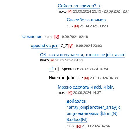
Сойдет за пример? :)
,
moko
[M]
23.09.2024 23:13 / 23.09.2024 23:1
Спасибо за пример
,
G_Z
[M]
24.09.2024 00:20
Сомнения
,
moko
[M]
19.09.2024 02:48
append vs join
,
G_Z
[M]
19.09.2024 23:03
OK, так и получается, только не join, а add
,
moko
[M]
20.09.2024 04:23
+1
(-),
Spearance
20.09.2024 10:54
Именно join
,
G_Z
[M]
20.09.2024 04:38
Можно сделать и add, и join
,
moko
[M]
20.09.2024 14:37
добавлен
^array.join[$another_array] с
опциональными $.limit(N)
$.offset(M)
,
moko
[M]
21.09.2024 04:54