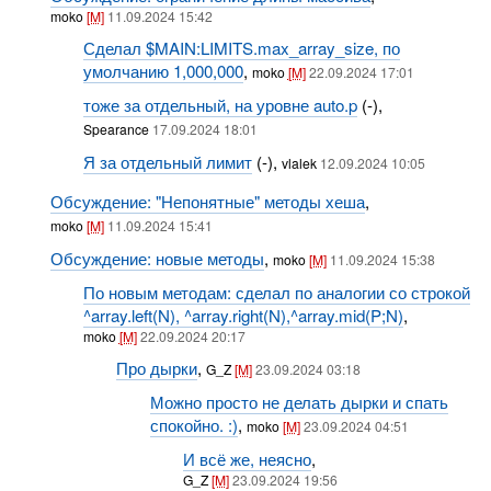
moko
[M]
11.09.2024 15:42
Сделал $MAIN:LIMITS.max_array_size, по
умолчанию 1,000,000
,
moko
[M]
22.09.2024 17:01
тоже за отдельный, на уровне auto.p
(-),
Spearance
17.09.2024 18:01
Я за отдельный лимит
(-),
vlalek
12.09.2024 10:05
Обсуждение: "Непонятные" методы хеша
,
moko
[M]
11.09.2024 15:41
Обсуждение: новые методы
,
moko
[M]
11.09.2024 15:38
По новым методам: сделал по аналогии со строкой
^array.left(N), ^array.right(N),^array.mid(P;N)
,
moko
[M]
22.09.2024 20:17
Про дырки
,
G_Z
[M]
23.09.2024 03:18
Можно просто не делать дырки и спать
спокойно. :)
,
moko
[M]
23.09.2024 04:51
И всё же, неясно
,
G_Z
[M]
23.09.2024 19:56