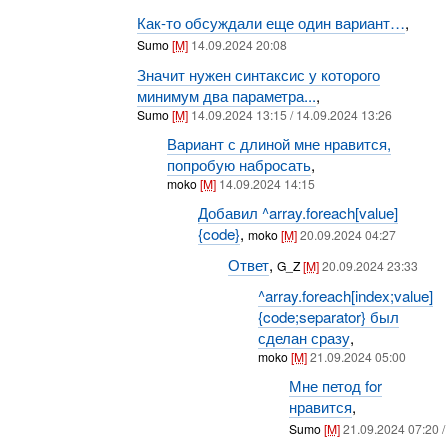
Как-то обсуждали еще один вариант…
,
Sumo
[M]
14.09.2024 20:08
Значит нужен синтаксис у которого
минимум два параметра...
,
Sumo
[M]
14.09.2024 13:15 / 14.09.2024 13:26
Вариант с длиной мне нравится,
попробую набросать
,
moko
[M]
14.09.2024 14:15
Добавил ^array.foreach[value]
{code}
,
moko
[M]
20.09.2024 04:27
Ответ
,
G_Z
[M]
20.09.2024 23:33
^array.foreach[index;value]
{code;separator} был
сделан сразу
,
moko
[M]
21.09.2024 05:00
Мне петод for
нравится
,
Sumo
[M]
21.09.2024 07:20 /