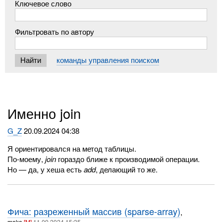
Ключевое слово
Фильтровать по автору
команды управления поиском
Именно join
G_Z
20.09.2024 04:38
Я ориентировался на метод таблицы.
По-моему,
join
гораздо ближе к производимой операции.
Но — да, у хеша есть
add
, делающий то же.
Фича: разреженный массив (sparse-array)
,
moko
[M]
11.09.2024 15:35