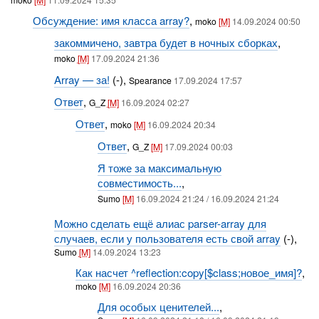
Обсуждение: имя класса array?
,
moko
[M]
14.09.2024 00:50
закоммичено, завтра будет в ночных сборках
,
moko
[M]
17.09.2024 21:36
Array — за!
(-),
Spearance
17.09.2024 17:57
Ответ
,
G_Z
[M]
16.09.2024 02:27
Ответ
,
moko
[M]
16.09.2024 20:34
Ответ
,
G_Z
[M]
17.09.2024 00:03
Я тоже за максимальную
совместимость...
,
Sumo
[M]
16.09.2024 21:24 / 16.09.2024 21:24
Можно сделать ещё алиас parser-array для
случаев, если у пользователя есть свой array
(-),
Sumo
[M]
14.09.2024 13:23
Как насчет ^reflection:copy[$class;новое_имя]?
,
moko
[M]
16.09.2024 20:36
Для особых ценителей...
,