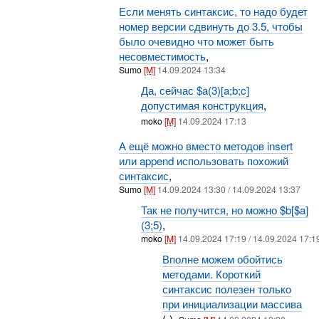
Если менять синтаксис, то надо будет
номер версии сдвинуть до 3.5, чтобы
было очевидно что может быть
несовместимость
,
Sumo
[M]
14.09.2024 13:34
Да, сейчас $a(3)[a;b;c]
допустимая конструкция
,
moko
[M]
14.09.2024 17:13
А ещё можно вместо методов insert
или append использовать похожий
синтаксис
,
Sumo
[M]
14.09.2024 13:30 / 14.09.2024 13:37
Так не получится, но можно $b[$a]
(3;5)
,
moko
[M]
14.09.2024 17:19 / 14.09.2024 17:1
Вполне можем обойтись
методами. Короткий
синтаксис полезен только
при инициализации массива
(-),