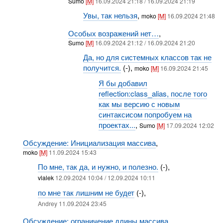
Sumo
[M]
16.09.2024 21:18 / 16.09.2024 21:19
Увы, так нельзя
,
moko
[M]
16.09.2024 21:48
Особых возражений нет…
,
Sumo
[M]
16.09.2024 21:12 / 16.09.2024 21:20
Да, но для системных классов так не
получится.
(-),
moko
[M]
16.09.2024 21:45
Я бы добавил
reflection:class_alias, после того
как мы версию с новым
синтаксисом попробуем на
проектах...
,
Sumo
[M]
17.09.2024 12:02
Обсуждение: Инициализация массива
,
moko
[M]
11.09.2024 15:43
По мне, так да, и нужно, и полезно.
(-),
vlalek
12.09.2024 10:04 / 12.09.2024 10:11
по мне так лишним не будет
(-),
Andrey 11.09.2024 23:45
Обсуждение: ограничение длины массива
,