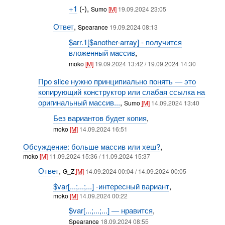
+1
(-),
Sumo
[M]
19.09.2024 23:05
Ответ
,
Spearance
19.09.2024 08:13
$arr.1[$another-array] - получится
вложенный массив
,
moko
[M]
19.09.2024 13:42 / 19.09.2024 14:30
Про slice нужно принципиально понять — это
копирующий конструктор или слабая ссылка на
оригинальный массив...
,
Sumo
[M]
14.09.2024 13:40
Без вариантов будет копия
,
moko
[M]
14.09.2024 16:51
Обсуждение: больше массив или хеш?
,
moko
[M]
11.09.2024 15:36 / 11.09.2024 15:37
Ответ
,
G_Z
[M]
14.09.2024 00:04 / 14.09.2024 00:05
$var[...;...;...] -интересный вариант
,
moko
[M]
14.09.2024 00:22
$var[...;...;...] — нравится
,
Spearance
18.09.2024 08:55