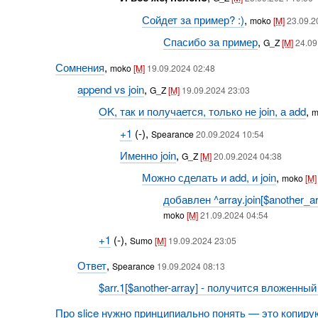
Сойдет за пример? :)
,
moko
[M]
23.09.2
Спасибо за пример
,
G_Z
[M]
24.09
Сомнения
,
moko
[M]
19.09.2024 02:48
append vs join
,
G_Z
[M]
19.09.2024 23:03
OK, так и получается, только не join, а add
,
m
+1
(-),
Spearance
20.09.2024 10:54
Именно join
,
G_Z
[M]
20.09.2024 04:38
Можно сделать и add, и join
,
moko
[M]
добавлен ^array.join[$another_ar
moko
[M]
21.09.2024 04:54
+1
(-),
Sumo
[M]
19.09.2024 23:05
Ответ
,
Spearance
19.09.2024 08:13
$arr.1[$another-array] - получится вложенны
Про slice нужно принципиально понять — это копир