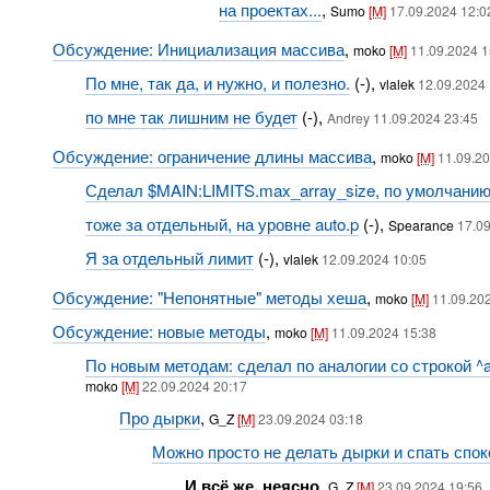
на проектах...
,
Sumo
[M]
17.09.2024 12:0
Обсуждение: Инициализация массива
,
moko
[M]
11.09.2024 1
По мне, так да, и нужно, и полезно.
(-),
vlalek
12.09.2024 
по мне так лишним не будет
(-),
Andrey 11.09.2024 23:45
Обсуждение: ограничение длины массива
,
moko
[M]
11.09.20
Сделал $MAIN:LIMITS.max_array_size, по умолчанию
тоже за отдельный, на уровне auto.p
(-),
Spearance
17.0
Я за отдельный лимит
(-),
vlalek
12.09.2024 10:05
Обсуждение: "Непонятные" методы хеша
,
moko
[M]
11.09.20
Обсуждение: новые методы
,
moko
[M]
11.09.2024 15:38
По новым методам: сделал по аналогии со строкой ^array
moko
[M]
22.09.2024 20:17
Про дырки
,
G_Z
[M]
23.09.2024 03:18
Можно просто не делать дырки и спать споко
И всё же, неясно
,
G_Z
[M]
23.09.2024 19:56