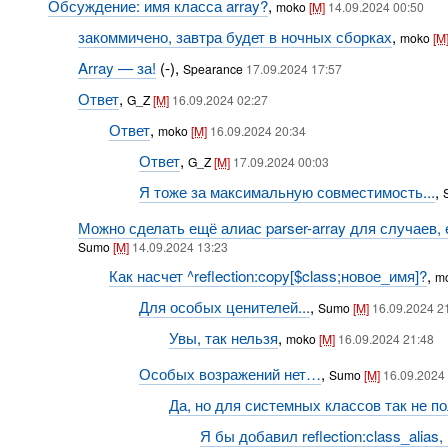
Обсуждение: имя класса array?
,
moko
[M]
14.09.2024 00:50
закоммичено, завтра будет в ночных сборках
,
moko
[M
Array — за!
(-),
Spearance
17.09.2024 17:57
Ответ
,
G_Z
[M]
16.09.2024 02:27
Ответ
,
moko
[M]
16.09.2024 20:34
Ответ
,
G_Z
[M]
17.09.2024 00:03
Я тоже за максимальную совместимость...
,
Можно сделать ещё алиас parser-array для случаев, 
Sumo
[M]
14.09.2024 13:23
Как насчет ^reflection:copy[$class;новое_имя]?
,
m
Для особых ценителей...
,
Sumo
[M]
16.09.2024 21
Увы, так нельзя
,
moko
[M]
16.09.2024 21:48
Особых возражений нет…
,
Sumo
[M]
16.09.2024 
Да, но для системных классов так не п
Я бы добавил reflection:class_alia