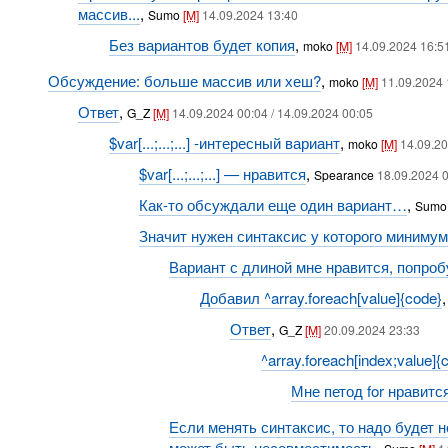
массив...
,
Sumo
[M]
14.09.2024 13:40
Без вариантов будет копия
,
moko
[M]
14.09.2024 16:5
Обсуждение: больше массив или хеш?
,
moko
[M]
11.09.2024 
Ответ
,
G_Z
[M]
14.09.2024 00:04 / 14.09.2024 00:05
$var[...;...;...] -интересный вариант
,
moko
[M]
14.09.20
$var[...;...;...] — нравится
,
Spearance
18.09.2024 
Как-то обсуждали еще один вариант…
,
Sum
Значит нужен синтаксис у которого минимум 
Вариант с длиной мне нравится, попро
Добавил ^array.foreach[value]{code}
Ответ
,
G_Z
[M]
20.09.2024 23:33
^array.foreach[index;value]
Мне петод for нравитс
Если менять синтаксис, то надо будет 
может быть несовместимость
,