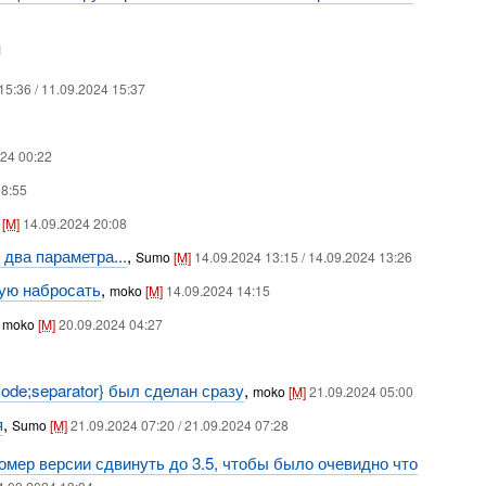
1
15:36 / 11.09.2024 15:37
24 00:22
08:55
o
[M]
14.09.2024 20:08
два параметра...
,
Sumo
[M]
14.09.2024 13:15 / 14.09.2024 13:26
бую набросать
,
moko
[M]
14.09.2024 14:15
,
moko
[M]
20.09.2024 04:27
{code;separator} был сделан сразу
,
moko
[M]
21.09.2024 05:00
я
,
Sumo
[M]
21.09.2024 07:20 / 21.09.2024 07:28
номер версии сдвинуть до 3.5, чтобы было очевидно что