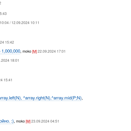
2
5:43
10:04 / 12.09.2024 10:11
24 15:42
 1,000,000
,
moko
[M]
22.09.2024 17:01
9.2024 18:01
24 15:41
.left(N), ^array.right(N),^array.mid(P;N)
,
йно. :)
,
moko
[M]
23.09.2024 04:51