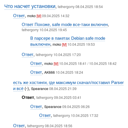
Что насчет установки
,
fathergorry 08.04.2025 18:54
Ответ
,
moko
[M]
09.04.2025 14:32
Ответ Похоже, safe mode все-таки включен
,
fathergorry 10.04.2025 19:45
В парсере в пакетах Debian safe mode
выключен
,
moko
[M]
10.04.2025 19:53
Ответ
,
fathergorry 10.04.2025 17:20
Ответ
,
moko
[M]
10.04.2025 18:41 / 10.04.2025 18:42
Ответ
,
AK666
10.04.2025 18:24
есть же хостинги, где максимум скачал/поставил Parser
и всё
(-),
Spearance
08.04.2025 21:39
Ответ
,
fathergorry 09.04.2025 03:41
Ответ
,
Spearance
09.04.2025 06:26
Ответ
,
fathergorry 10.04.2025 17:32
Ответ
,
fathergorry 08.04.2025 18:56