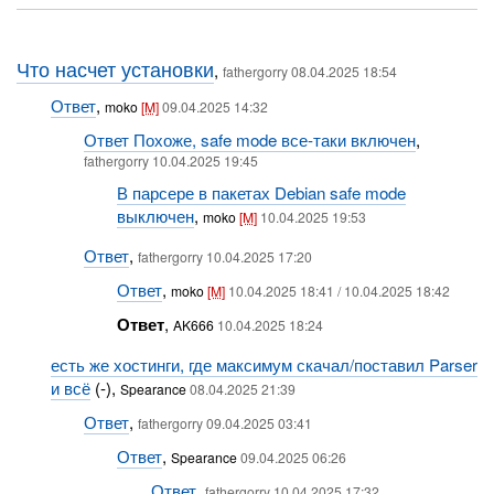
Что насчет установки
,
fathergorry 08.04.2025 18:54
Ответ
,
moko
[M]
09.04.2025 14:32
Ответ Похоже, safe mode все-таки включен
,
fathergorry 10.04.2025 19:45
В парсере в пакетах Debian safe mode
выключен
,
moko
[M]
10.04.2025 19:53
Ответ
,
fathergorry 10.04.2025 17:20
Ответ
,
moko
[M]
10.04.2025 18:41 / 10.04.2025 18:42
Ответ
,
AK666
10.04.2025 18:24
есть же хостинги, где максимум скачал/поставил Parser
и всё
(-),
Spearance
08.04.2025 21:39
Ответ
,
fathergorry 09.04.2025 03:41
Ответ
,
Spearance
09.04.2025 06:26
Ответ
,
fathergorry 10.04.2025 17:32