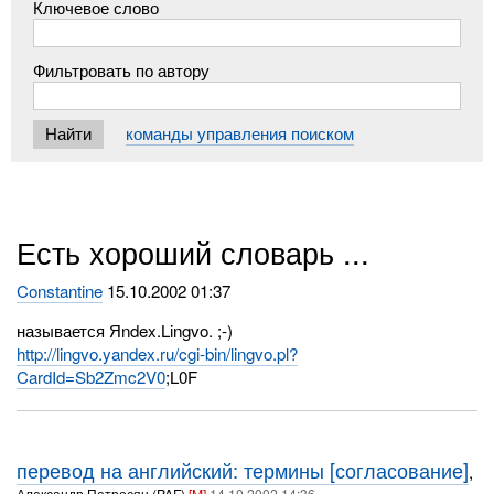
Ключевое слово
Фильтровать по автору
команды управления поиском
Есть хороший словарь ...
Constantine
15.10.2002 01:37
называется Яndex.Lingvo. ;-)
http://lingvo.yandex.ru/cgi-bin/lingvo.pl?
CardId=Sb2Zmc2V0
;L0F
перевод на английский: термины [согласование]
,
Александр Петросян (PAF)
[M]
14.10.2002 14:36