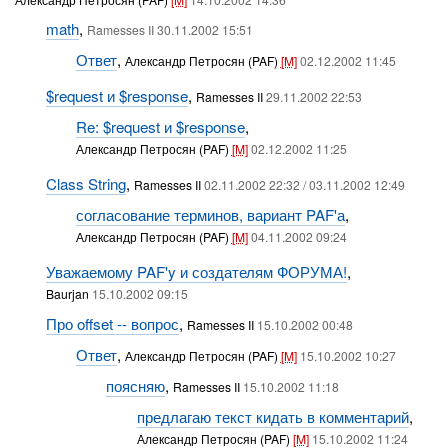
math
,
Ramesses II 30.11.2002 15:51
Ответ
,
Александр Петросян (PAF)
[M]
02.12.2002 11:45
$request и $response
,
Ramesses II
29.11.2002 22:53
Re: $request и $response
,
Александр Петросян (PAF)
[M]
02.12.2002 11:25
Class String
,
Ramesses II
02.11.2002 22:32 / 03.11.2002 12:49
согласование терминов, вариант PAF'а
,
Александр Петросян (PAF)
[M]
04.11.2002 09:24
Уважаемому PAF'y и создателям ФОРУМА!
,
Baurjan
15.10.2002 09:15
Про offset -- вопрос
,
Ramesses II
15.10.2002 00:48
Ответ
,
Александр Петросян (PAF)
[M]
15.10.2002 10:27
поясняю
,
Ramesses II
15.10.2002 11:18
предлагаю текст кидать в комментарий
,
Александр Петросян (PAF)
[M]
15.10.2002 11:24