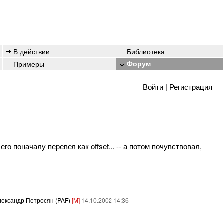
В действии
Библиотека
Примеры
Форум
Войти
|
Регистрация
го поначалу перевел как offset... -- а потом почувствовал,
лександр Петросян (PAF)
[M]
14.10.2002 14:36