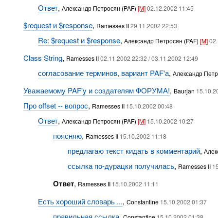
Ответ
,
Александр Петросян (PAF)
[M]
02.12.2002 11:45
$request и $response
,
Ramesses II
29.11.2002 22:53
Re: $request и $response
,
Александр Петросян (PAF)
[M]
02
Class String
,
Ramesses II
02.11.2002 22:32 / 03.11.2002 12:49
согласование терминов, вариант PAF'а
,
Александр Петр
Уважаемому PAF'y и создателям ФОРУМА!
,
Baurjan
15.10.2
Про offset -- вопрос
,
Ramesses II
15.10.2002 00:48
Ответ
,
Александр Петросян (PAF)
[M]
15.10.2002 10:27
поясняю
,
Ramesses II
15.10.2002 11:18
предлагаю текст кидать в комментарий
,
Алек
ссылка по-дурацки получилась
,
Ramesses II
1
Ответ
,
Ramesses II
15.10.2002 11:11
Есть хороший словарь ...
,
Constantine
15.10.2002 01:37
правильная ссылка
,
Constantine
15.10.2002 01:38