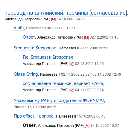
перевод на английский: термины [согласование]
,
Александр Петросян (PAF)
[M]
14.10.2002 14:36
math
,
Ramesses II 30.11.2002 15:51
Ответ
,
Александр Петросян (PAF)
[M]
02.12.2002 11:45
$request и $response
,
Ramesses II
29.11.2002 22:53
Re: $request и $response
,
Александр Петросян (PAF)
[M]
02.12.2002 11:25
Class String
,
Ramesses II
02.11.2002 22:32 / 03.11.2002 12:49
согласование терминов, вариант PAF'а
,
Александр Петросян (PAF)
[M]
04.11.2002 09:24
Уважаемому PAF'y и создателям ФОРУМА!
,
Baurjan
15.10.2002 09:15
Про offset -- вопрос
,
Ramesses II
15.10.2002 00:48
Ответ
,
Александр Петросян (PAF)
[M]
15.10.2002 10:27